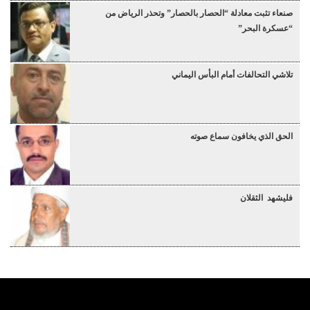
صنعاء تثبت معادلة “الحصار بالحصار” وتحذر الرياض من
“عسكرة البحر”
تلاشي التحالفات أمام البأس اليماني
الحق الذي يخافون سماع صوته
فليشهد الثقلان