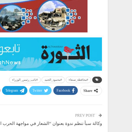
#محافظة_صنعاء
#محمود_الجنيد
#نائب_رئيس_الوزراء
Telegram
Twitter
Facebook
Share
PREV POST
وكالة سبأ تنظم ندوة بعنوان “الشعار في مواجهة الحرب ال