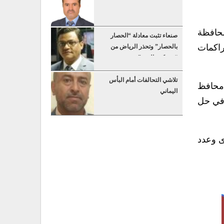
محافظة
صنعاء تثبت معادلة “الحصار
راكمات
بالحصار” وتحذر الرياض من
“عسكرة البحر”
تلاشي التحالفات أمام البأس
 محافظ
اليماني
 في حل
ى وعدد