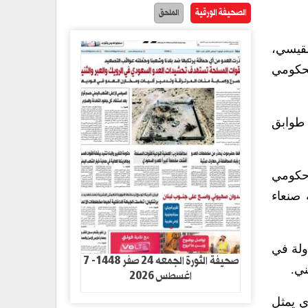
الصحيفة الورقية
الملحق
لقيسي،
لحكومي
يتكون من ثمانية طوابق
 حكومي
 صنعاء
ولة في
صحيفة الثورة الجمعه 24 صفر 1448- 7
ني.
اغسطس 2026
ي يمثل