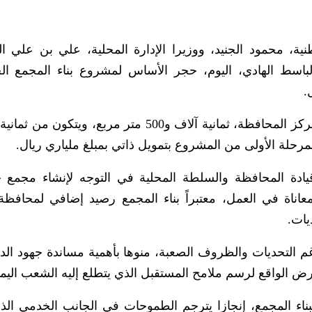
ية، محمود الجنيد، ووزيرا الإدارة المحلية، علي بن علي ا
باسط الهادي، اليوم، حجر الأساس لمشروع بناء المجمع ا
وتبلغ مساحة مشروع المجمع المزمع بنائه في مركز المحافظة، ثمانية آلاف و500 متر مربع، و
حلة الأولى من المشروع بتمويل ذاتي بمبلغ ملياري ريال.
يادة المحافظة والسلطة المحلية في التوجه لإنشاء مجمع
اناة في العمل، معتبراً بناء المجمع رصيد إضافي لمحافظة
يات.
رغم التحديات والظروف الصعبة، منوها بأهمية مساندة جهود الد
ض الواقع لرسم ملامح المستقبل الذي يتطلع إليه الشعب اليم
ناء المجمع، إنجازا يترجم الطموحات في الجانب الخدمي الذ