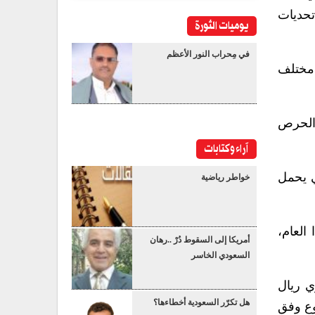
تحديات
يوميات الثورة
في مِحراب النور الأعظم
 مختلف
والحرص
آراء وكتابات
ي يحمل
خواطر رياضية
العام،
أمريكا إلى السقوط دُرْ ..رهان
السعودي الخاسر
ي ريال
هل تكرّر السعودية أخطاءها؟
وع وفق