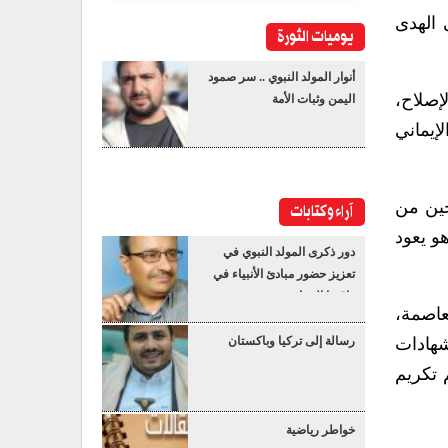
 الهدى
يوميات الثورة
أنوار المولد النبوي .. سر صمود
إصلاح،
اليمن وثبات الأمة
لإيماني
جين من
آراء وكتابات
و يعود
دور ذكرى المولد النبوي في
تعزيز حضور مبادئ الأنبياء في
واقعنا المعاصر
عاصمة،
شهادات
رسالة إلى تركيا وباكستان
 تكريم
خواطر رياضية