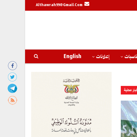
Althawrah99@gmail.com
اسبات
إعلانات
English
بار محلية