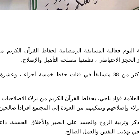
 اليوم فعالية المسابقة الرمضانية لحفاظ القرآن الكريم من
الحجز الاحتياطي ، نظمتها مصلحة التأهيل والإصلاح.
شارك في المسابقة، على مدى خمسة أيام، أكثر من 38 متسابقاً في فئات حفظ خمسة أجزاء ، 
لعلامة فؤاد ناجي، بحفاظ القرآن الكريم من نزلاء الاصلاحيات 
نزلاء وإصلاحهم وتمكينهم من العودة إلى المجتمع افراداً صالحين
 وتربية الروح والجسد على الصبر والأخلاق الحسنة، داعياً
في تهذيب النفس والعمل الصالح.