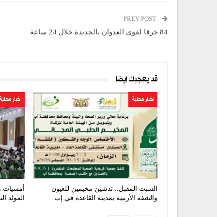
PREV POST
84 خرقا لقوى العدوان بالحديدة خلال 24 ساعة
قد يعجبك ايضا
اخبار محلية
اخبار محلية
السبت المقبل.. تدشين مخيمين للعيون
أمسيات و
والشفه الأرنبية بمدينة القاعدة في إب
المولد ال