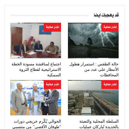
قد يعجبك ايضا
اخبار محلية
اخبار محلية
حالة الطقس : استمرار هطول
اجتماع لمناقشة مسودة الخطة
الأمطار على عدد من
الاستراتيجية لقطاع الثروة
المحافظات
السمكية
اخبار محلية
اخبار محلية
السلطة المحلية والتعبئة
الحوالي يُكّرم خريجي دورات
بالحديدة تُباركان عمليات
“طوفان الأقصى” من منتسبي