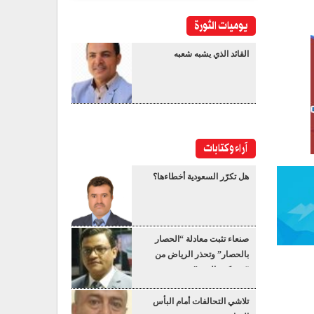
يوميات الثورة
القائد الذي يشبه شعبه
آراء وكتابات
هل تكرّر السعودية أخطاءها؟
صنعاء تثبت معادلة “الحصار
بالحصار” وتحذر الرياض من
“عسكرة البحر”
تلاشي التحالفات أمام البأس