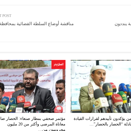
T POST
ة ينددون
مناقشة أوضاع السلطة القضائية بمحافظة 
السلايدر
من يؤكدون تأييدهم لقرارات القيادة
مؤتمر صحفي بمطار صنعاء: الحصار ض
ادلة “الحصار بالحصار”…
معاناة المرضى وأكثر من 20 مليون
محرومون من…