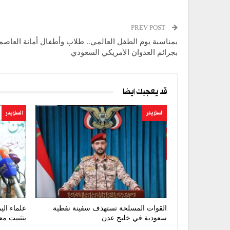
PREV POST
بمناسبة يوم الطفل العالمي.. طلاب وأطفال أمانة العاصم
بجرائم العدوان الأمريكي السعودي
قد يعجبك ايضا
السلايدر
السلايدر
القوات المسلحة تستهدف سفينة نفطية
علماء الي
سعودية في خليج عدن
بتثبيت مع