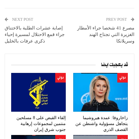
NEXT POST
PREV POST
مصرع 41 شخصا جراء الأمطار
إصابة عشرات الطلبة بالاختناق
الغزيرة التي تجتاح الهند
جراء قمع الاحتلال لمسيرة إحياء
وسريلانكا
ذكرى عرفات بالخليل
قد يعجبك ايضا
دولي
دولي
زاخاروفا: عمدة هيروشيما
إلقاء القبض على 8 مسلحين
يتجاهل مسؤولية واشنطن عن
منتمين لمجموعات إرهابية
القصف الذري
جنوب شرق إيران