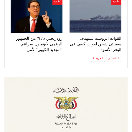
دولي
دولي
القوات الروسية تستهدف
رودريجيز: 75% من الجمهور
سفينتي شحن لقوات كييف في
الرقمي لايؤمنون بمزاعم
البحر الأسود
“التهديد الكوبي” لأمن…
السابق
المزيد