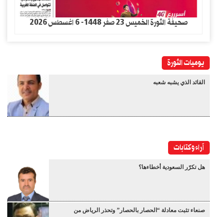
صحيفة الثورة الخميس 23 صفر 1448- 6 اغسطس 2026
يوميات الثورة
القائد الذي يشبه شعبه
آراء وكتابات
هل تكرّر السعودية أخطاءها؟
صنعاء تثبت معادلة “الحصار بالحصار” وتحذر الرياض من