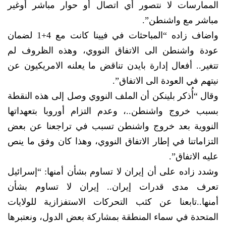
الممارسات لا نتصور أي اتصال أو حوار مباشر أوغير
مباشر مع واشنطن”.
واضاف زاده “المباحثات في فيينا كانت مع 4+1 لضمان
عودة واشنطن الى الاتفاق النووي، وهذه الظروف لم
تتغير.. أفعال إدارة بايدن تناقض ما يعلنه الامريكيون عن
نيتهم في العودة الى الاتفاق”.
وقال “أُذكر بلينكن أن الملف النووي وصل إلى هذه النقطة
بسبب خروج واشنطن..، وعدم التزام أوروبا بتعهداتها
النووية بعد خروج واشنطن تسبب في تراجعنا عن بعض
التزاماتنا في إطار الاتفاق النووي، وهذا كان وفق ما ينص
عليه الاتفاق”.
وشدد زاده على أن إيران لا تساوم بشأن أمنها: “إسرائيل
تعرف مدى قدرات إيران.. إيران لا تساوم بشأن
أمنها..تابعنا عن كثب التحركات الاستفزازية للولايات
المتحدة في سماء المنطقة بمشاركة بعض الدول، ونعتبرها