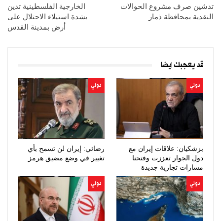
تدشين صرف مشروع الحوالات
الخارجية الفلسطينية تدين
النقدية بمحافظة ذمار
بشدة استيلاء الاحتلال على
أرض بمدينة القدس
قد يعجبك ايضا
دولي
دولي
بزشكيان: علاقات إيران مع
رضائي: إيران لن تسمح بأي
دول الجوار تعززت وفتحنا
تغيير في وضع مضيق هرمز
مسارات تجارية جديدة
دولي
دولي