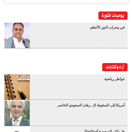
يوميات الثورة
في مِحراب النور الأعظم
آراء وكتابات
خواطر رياضية
أمريكا إلى السقوط دُرْ ..رهان السعودي الخاسر
هل تكرّر السعودية أخطاءها؟