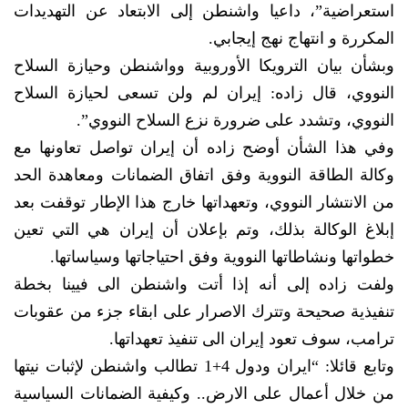
استعراضية”، داعيا واشنطن إلى الابتعاد عن التهديدات
المكررة و انتهاج نهج إيجابي.
وبشأن بيان الترويكا الأوروبية وواشنطن وحيازة السلاح
النووي، قال زاده: إيران لم ولن تسعى لحيازة السلاح
النووي، وتشدد على ضرورة نزع السلاح النووي”.
وفي هذا الشأن أوضح زاده أن إيران تواصل تعاونها مع
وكالة الطاقة النووية وفق اتفاق الضمانات ومعاهدة الحد
من الانتشار النووي، وتعهداتها خارج هذا الإطار توقفت بعد
إبلاغ الوكالة بذلك، وتم بإعلان أن إيران هي التي تعين
خطواتها ونشاطاتها النووية وفق احتياجاتها وسياساتها.
ولفت زاده إلى أنه إذا أتت واشنطن الى فيينا بخطة
تنفيذية صحيحة وتترك الاصرار على ابقاء جزء من عقوبات
ترامب، سوف تعود إيران الى تنفيذ تعهداتها.
وتابع قائلا: “ايران ودول 4+1 تطالب واشنطن لإثبات نيتها
من خلال أعمال على الارض.. وكيفية الضمانات السياسية