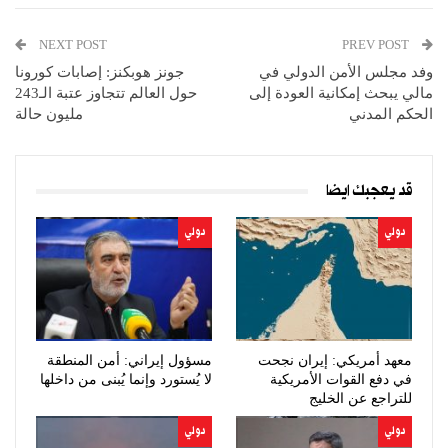
NEXT POST
PREV POST
وفد مجلس الأمن الدولي في
جونز هوبكنز: إصابات كورونا
مالي يبحث إمكانية العودة إلى
حول العالم تتجاوز عتبة الـ243
الحكم المدني
مليون حالة
قد يعجبك ايضا
دولي
دولي
معهد أمريكي: إيران نجحت
مسؤول إيراني: أمن المنطقة
في دفع القوات الأمريكية
لا يُستورد وإنما يُبنى من داخلها
للتراجع عن الخليج
دولي
دولي