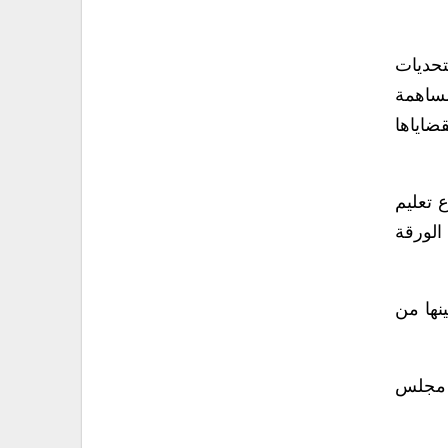
تحديات
مساهمة
ضاياها
 تعليم
 الورقة
نها من
ة مجلس