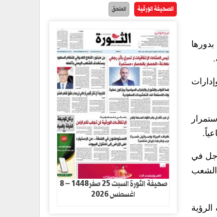
الصحيفة الورقية
الملحق
بدورها
.
إدارات
ستمرار
ياً.
رجل في
 الشعب
صحيفة الثورة السبت 25 صفر1448 – 8
اغسطس 2026
الرؤية