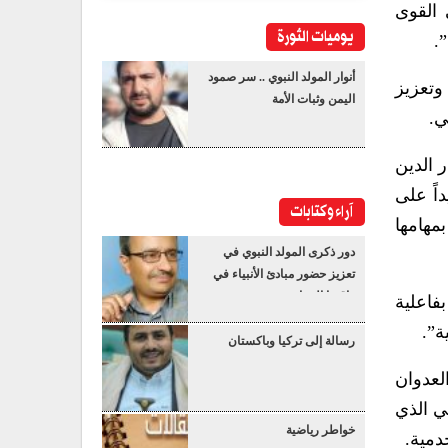
 القوى
يوميات الثورة
.
أنوار المولد النبوي .. سر صمود
وتعزيز
اليمن وثبات الأمة
ي.
ر الدين
اً على
آراء وكتابات
مهامها
دور ذكرى المولد النبوي في
تعزيز حضور مبادئ الأنبياء في
واقعنا المعاصر
فاعلية
ة”.
رسالة إلى تركيا وباكستان
لعدوان
ي الذي
خواطر رياضية
دمية.