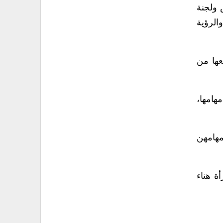
 ولجنة
الرؤية
عها من
هامها،
مهامهن
ة هناء