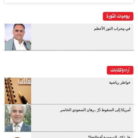
يوميات الثورة
في مِحراب النور الأعظم
آراء وكتابات
خواطر رياضية
أمريكا إلى السقوط دُرْ ..رهان السعودي الخاسر
هل تكرّر السعودية أخطاءها؟