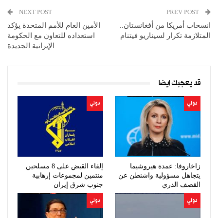
NEXT POST
PREV POST
انسحاب أمريكا من أفغانستان..
الأمين العام للأمم المتحدة يؤكد
المتلازمة تكرار لسيناريو فيتنام
استعداده للتعاون مع الحكومة
الإيرانية الجديدة
قد يعجبك ايضا
دولي
دولي
زاخاروفا: عمدة هيروشيما
إلقاء القبض على 8 مسلحين
يتجاهل مسؤولية واشنطن عن
منتمين لمجموعات إرهابية
القصف الذري
جنوب شرق إيران
دولي
دولي