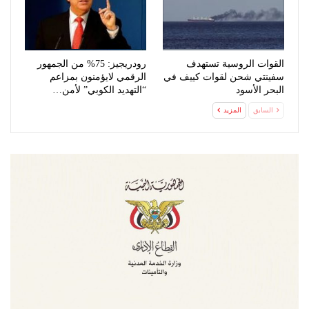
القوات الروسية تستهدف
رودريجيز: 75% من الجمهور
سفينتي شحن لقوات كييف في
الرقمي لايؤمنون بمزاعم
البحر الأسود
“التهديد الكوبي” لأمن…
السابق
المزيد