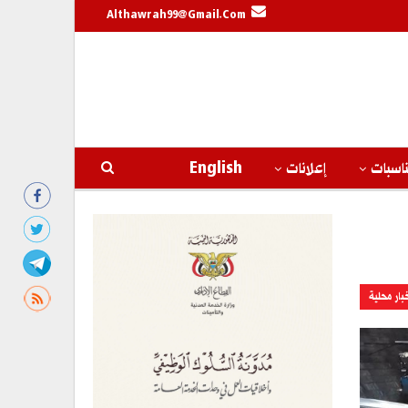
Althawrah99@gmail.com
اسبات
إعلانات
English
بار محلية