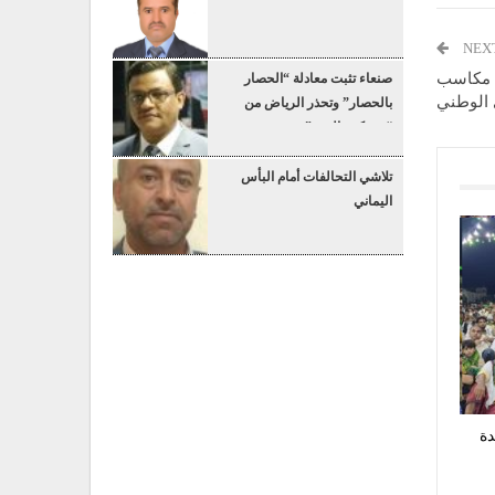
NEX
ن مكاسب
صنعاء تثبت معادلة “الحصار
 الوطني
بالحصار” وتحذر الرياض من
“عسكرة البحر”
تلاشي التحالفات أمام البأس
اليماني
دة