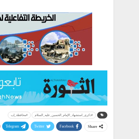
#ذكرى_استشهاد_الإمام_الحسين_عليه_السلام
#محافظة_إب
Telegram
Twitter
Facebook
Share