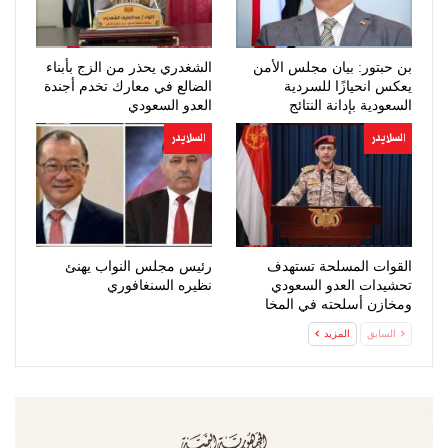
بن حبتور: بيان مجلس الأمن
الشغدري يحذر من الزج بأبناء
يعكس انحيازًا للسردية
الضالع في معارك تخدم أجندة
السعودية بإدانة النتائج
العدو السعودي
وتجاهل…
السلايدر
السلايدر
القوات المسلحة تستهدف
رئيس مجلس النواب يهنئ
تحشيدات العدو السعودي
نظيره السنغافوري
ومخازن أسلحته في المخا
السابق
المزيد