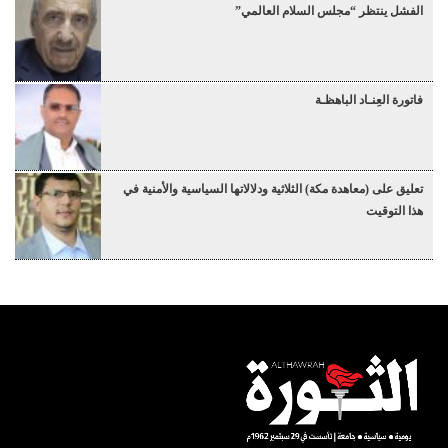
الفشل ينتظر “مجلس السلام العالمي”
فاتورة العِنـاد الباهظـة
تعليق على (معاهدة مكة) الثلاثية ودلالاتها السياسية والأمنية في
هذا التوقيت