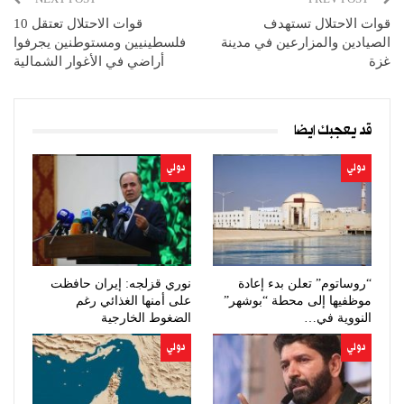
قوات الاحتلال تستهدف
قوات الاحتلال تعتقل 10
الصيادين والمزارعين في مدينة
فلسطينيين ومستوطنين يجرفوا
غزة
أراضي في الأغوار الشمالية
قد يعجبك ايضا
دولي
دولي
“روساتوم” تعلن بدء إعادة
نوري قزلجه: إيران حافظت
موظفيها إلى محطة “بوشهر”
على أمنها الغذائي رغم
النووية في…
الضغوط الخارجية
دولي
دولي