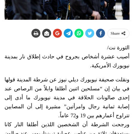
Share
الثورة نت/
أصيب عشرة أشخاص بجروح في حادث إطلاق نار بمدينة
نيويورك الأمريكية.
ونقلت صحيفة نيويورك ديلي نيوز عن شرطة المدينة قولها
في بيان إن “مسلحين اثنين أطلقا وابلاً من الرصاص عند
إحدى صالونات الحلاقة في مدينة نيويورك ما أدى إلى
إصابة ثمانية رجال وامرأتين” مشيرة إلى أن المصابين
تتراوح أعمارهم بين 19 و72 عاماً.
ورجحت الشرطة أن الشخصين اللذين أطلقا النار كانا
يستهدفان ثلاثة من عناصر عصابة ترينيتاريوس عند صالون