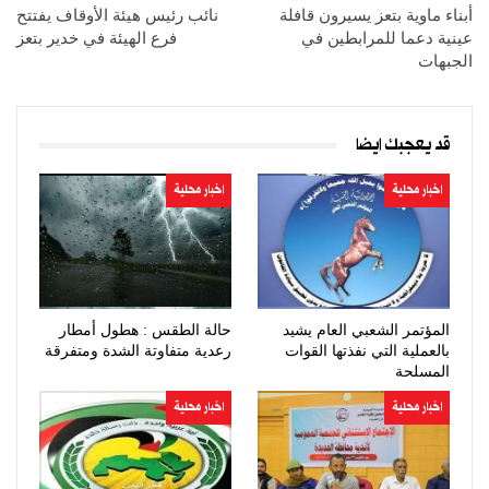
أبناء ماوية بتعز يسيرون قافلة
نائب رئيس هيئة الأوقاف يفتتح
عينية دعما للمرابطين في
فرع الهيئة في خدير بتعز
الجبهات
قد يعجبك ايضا
اخبار محلية
اخبار محلية
المؤتمر الشعبي العام يشيد
حالة الطقس : هطول أمطار
بالعملية التي نفذتها القوات
رعدية متفاوتة الشدة ومتفرقة
المسلحة
اخبار محلية
اخبار محلية