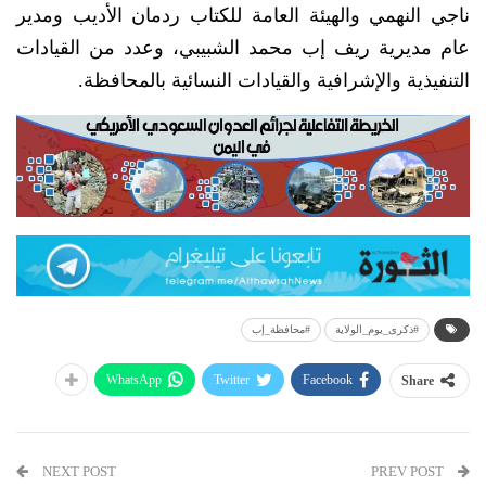
ناجي النهمي والهيئة العامة للكتاب ردمان اﻷديب ومدير
عام مديرية ريف إب محمد الشبيبي، وعدد من القيادات
التنفيذية واﻹشرافية والقيادات النسائية بالمحافظة.
#ذكرى_يوم_الولاية
#محافظة_إب
WhatsApp
Twitter
Facebook
Share
NEXT POST
PREV POST