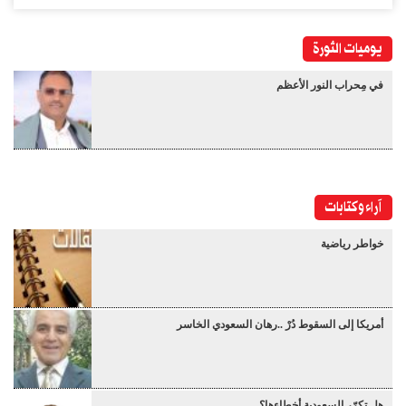
يوميات الثورة
في مِحراب النور الأعظم
آراء وكتابات
خواطر رياضية
أمريكا إلى السقوط دُرْ ..رهان السعودي الخاسر
هل تكرّر السعودية أخطاءها؟