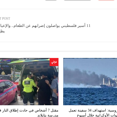
T POST
11 أسير فلسطيني يواصلون إضرابهم عن الطعام.. والإعيا
يظه
دولي
الدفاع الروسية: استهداف 34 سفينة تعمل
مقتل 7 أشخاص في حادث إطلاق النار 
وات الأوكرانية خلال أسبوع
مدرسة بتايلاند