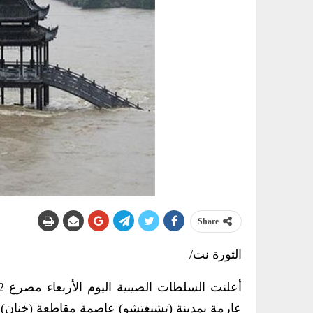
Share
الثورة نت/
عارمة بمدينة (تشنغتشو) عاصمة مقاطعة (خنان) ب