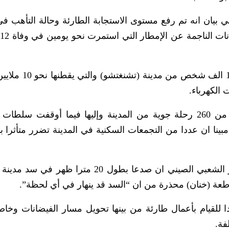
 بيان انه تم رفع مستوى الاستجابة الطارئة وحالة التأهب في
(
وأضاف ان سلطات المدينة قامت بإجلاء نحو 100 الف
الكهرباء.
وأوضح المركز ان مطار (تشنغتشو) ألغى اكثر من 260 رحلة جوية من المدينة وإليها فيما أوقفت 
ينا ان عددا من التجمعات السكنية في المدينة تضرر متأثرا با
من جانبها ذكرت القيادة الإقليمية لجيش التحرير الشعبي الصيني ان صدعا بطول 20 مترا ظ
طعة (خنان) محذرة من ان “السد قد ينهار في أي لحظة”.
ا للقيام بأعمال طارئة من بينها تحويل مسار الفيضانات وخاصة
فة.