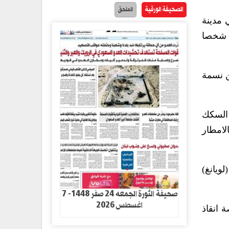
الصحيفة الورقية
الملحق
 مدينة
تشنغتشو) الى المستوى الأول اثر تسبب الفيضانات الناجمة عن الإمطار التي استمرت نحو يومين في وفاة 12 شخصا
 شخص من مدينة (تشنغتشو) والتي يقطنها نحو 10 ملايين نسمة
سلطات السكك
لامطار
هر في سد مدينة (لويانغ)
صحيفة الثورة الجمعه 24 صفر 1448- 7
اغسطس 2026
 انقاذ