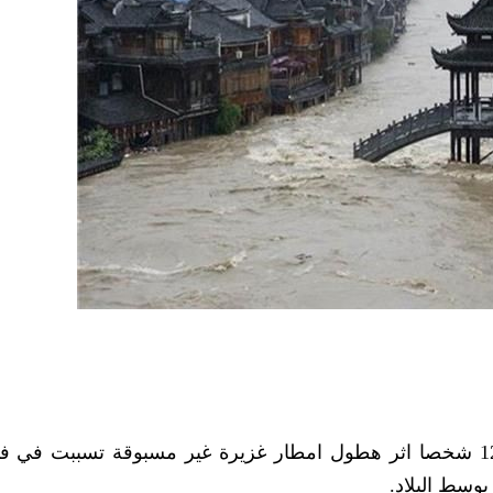
أعلنت السلطات الصينية اليوم الأربعاء مصرع 12 شخصا اثر هطول امطار غزيرة غير مسبوقة تسببت 
وسط البلاد.