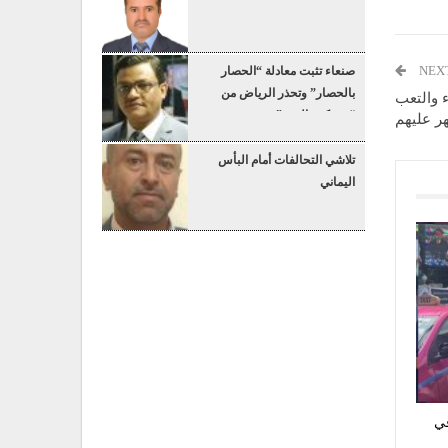
NEX
صنعاء تثبت معادلة “الحصار
بالحصار” وتحذر الرياض من
ء والتعب
“عسكرة البحر”
ر عليهم
تلاشي التحالفات أمام البأس
اليماني
في