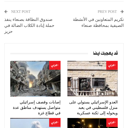
NEXT POST
PREV POST
تكريم المتعاونين في الأنشطة
صندوق النظافة بصنعاء ينفذ
الصيفية بمحافظة صنعاء
حملة إبادة الكلاب الضالة في
حزيز
قد يعجبك ايضا
-عربي
-عربي
العدو الإسرائيلي يستولي على
إصابات وقصف إسرائيلي
منزل فلسطيني في يعبد
متواصل يستهدف مناطق عدة
ويحوله إلى ثكنة عسكرية
في قطاع غزة
-عربي
-عربي