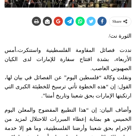
Share
الثورة نت/
نددت فصائل المقاومة الفلسطينية واستنكرت،أمس
الأربعاء، بشدة افتتاح سفارة للإمارات لدى الكيان
الصهيوني الغاصب.
ونقلت وكالة “فلسطين اليوم” عن الفصائل في بيان لها،
القول: إن “هذه الخطوة تأتي ترسيخ للخطيئة الكبرى التي
ارتكبتها الإمارات بحق شعبنا وتاريخ أمتنا”.
وأضاف البيان: إن “هذا التطبيع المفضوح والمعلن اليوم
الخميس هو بمثابة إعطاء المبررات للاحتلال لمزيد من
الإجرام بحق شعبنا وأرضنا الفلسطينية، وما هو إلا خدمة