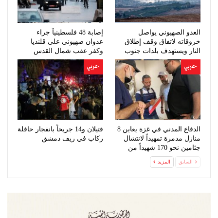
العدو الصهيوني يواصل
إصابة 48 فلسطينياً جراء
خروقاته لاتفاق وقف إطلاق
عدوان صهيوني على قلنديا
النار ويستهدف بلدات جنوب
وكفر عقب شمال القدس
لبنان
-عربي
-عربي
الدفاع المدني في غزة يعاين 8
قتيلان و14 جريحاً بانفجار حافلة
منازل مدمرة تمهيداً لانتشال
ركاب في ريف دمشق
جثامين نحو 170 شهيداً من
تحت…
السابق
المزيد