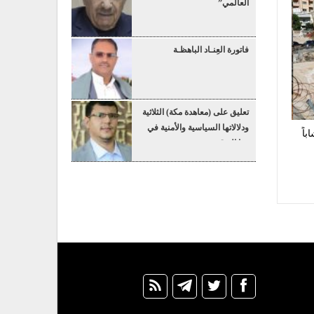
العالمي”
فاتورة العِنـاد الباهظـة
تعليق على (معاهدة مكة) الثلاثية
ودلالاتها السياسية والأمنية في
اً
هذا التوقيت