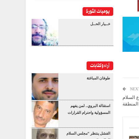
يوميات الثورة
خــيار الحــل
آراء وكتابات
طوفان المباغتة
NEX
ع السلام
المنطقة
استقالة البروي.. لمن يفهم
المسؤولية واحترام القرارات
الفشل ينتظر “مجلس السلام