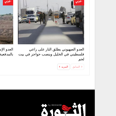
-عربي
-عربي
العدو الصهيوني يطلق النار على راعي
العدو الإ
فلسطيني في الخليل وينصب حواجز في بيت
بالمدفعية
لحم
السابق
المزيد