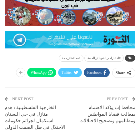
#اختبارات_الشهادة_العامة
#محافظة_حجة
WhatsApp
Twitter
Facebook
Share
NEXT POST
PREV POST
محافظ إب يؤكد الاهتمام
الخارجية الفلسطينية : هدم
بمعالجة قضايا المواطنين
منازل في حي البستان
ومظالمهم وتصحيح الاختلالات
استكمال لجرائم حكومات
الاحتلال في ظل الصمت الدولي