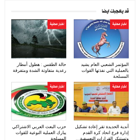
قد يعجبك ايضا
اخبار محلية
اخبار محلية
المؤتمر الشعبي العام يشيد
حالة الطقس : هطول أمطار
بالعملية التي نفذتها القوات
رعدية متفاوتة الشدة ومتفرقة
المسلحة
اخبار محلية
اخبار محلية
أندية الحديدة تقر إعادة تشكيل
حزب البعث العربي الاشتراكي
إدارة فرع اتحاد كرة القدم
يبارك العملية النوعية للقوات
وتستنكر القرارات التعسفية…
المسلحة