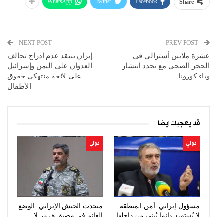
WhatsApp
Twitter
Facebook
Share
NEXT POST
PREV POST
عشرة ملايين أسترالي في
إيران تنتقد عدم ادراج تحالف
الحجر الصحي مع تجدد انتشار
العدوان على اليمن وإسرائيل
وباء كورونا
على لائحة منتهكي حقوق
الأطفال
قد يعجبك ايضا
دولي
دولي
مسؤول إيراني: أمن المنطقة
متحدث الجيش الإيراني: الوضع
لا يُستورد وإنما يُبنى من داخلها
القائم في مضيق هرمز لا