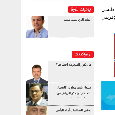
يوميات الثورة
لاطلسي
إفريقي
القائد الذي يشبه شعبه
آراء وكتابات
هل تكرّر السعودية أخطاءها؟
صنعاء تثبت معادلة “الحصار
بالحصار” وتحذر الرياض من
“عسكرة البحر”
تلاشي التحالفات أمام البأس