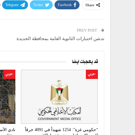
Telegram
Twitter
Facebook
Share
PREV POST
تدشن اختبارات الثانوية العامة بمحافظة الحديدة
قد يعجبك ايضا
-عربي
-عربي
“حكومي غزة”: 1254 شهيداً في 4091 خرقاً
نادي الأس