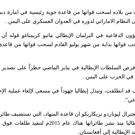
من بلاده لسحب قواتها من قاعدة جوية رئيسية في امارة دب
 النظام الاماراتي لدوره في العدوان العسكري على اليمن .
 الدفاعية في البرلمان الإيطالي ماتيو كريمناغو قوله أن
ب قواتها بداية من شهر يوليو القادم لسحب قواتها من قاعدة ا
 فرض السلطات الإيطالية في يناير الماضي حظراً على تصدير ا
 في الحرب على اليمن .
قد انطلقت، وتبذل إيطاليا جهوداً في مسعى لإلغاء عملية الإج
عي”.
لجنرال ليوناردو تريكاريكو ان قاعدة المنهاد، التي تستضيف طائ
دول مختلفة، تحظى بأهمية قصوى بالنسبة لإيطاليا منذ نشر طائراتها هناك عام 2015م
الإيطالية إلى أفغانستان.