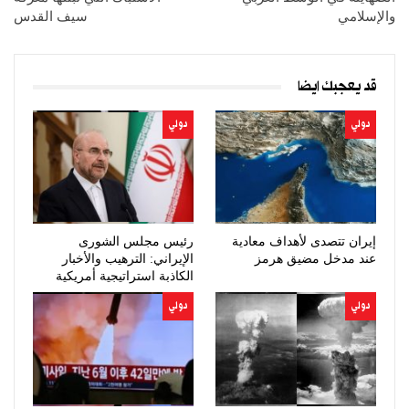
والإسلامي
سيف القدس
قد يعجبك ايضا
دولي
دولي
إيران تتصدى لأهداف معادية
رئيس مجلس الشورى
عند مدخل مضيق هرمز
الإيراني: الترهيب والأخبار
الكاذبة استراتيجية أمريكية
فاشلة
دولي
دولي