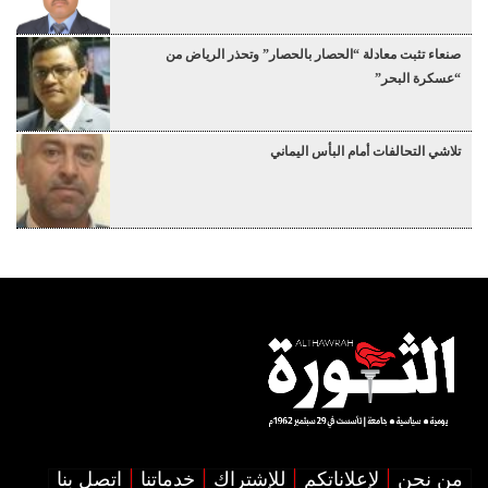
صنعاء تثبت معادلة “الحصار بالحصار” وتحذر الرياض من
“عسكرة البحر”
تلاشي التحالفات أمام البأس اليماني
من نحن
لإعلاناتكم
للإشتراك
خدماتنا
اتصل بنا