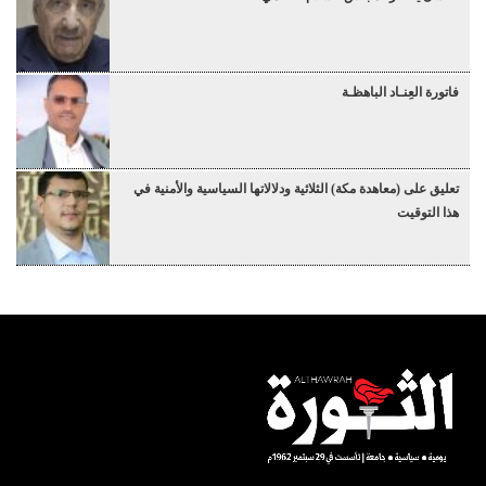
فاتورة العِنـاد الباهظـة
تعليق على (معاهدة مكة) الثلاثية ودلالاتها السياسية والأمنية في
هذا التوقيت