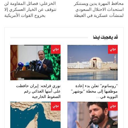
محافظ المهرة يدين ويستنكر
الخزعلي: فصائل المقاومة لن
استحداث الاحتلال السعودي
تتوقف عن الخيار العسكري إلا
لمنشآت عسكرية في الغيظة
بخروج القوات الأمريكية
قد يعجبك ايضا
دولي
دولي
“روساتوم” تعلن بدء إعادة
نوري قزلجه: إيران حافظت
موظفيها إلى محطة “بوشهر”
على أمنها الغذائي رغم
النووية في…
الضغوط الخارجية
دولي
دولي