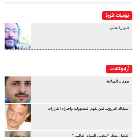
يوميات الثورة
خــيار الحــل
آراء وكتابات
طوفان المباغتة
استقالة البروي.. لمن يفهم المسؤولية واحترام القرارات
الفشل ينتظر “مجلس السلام العالمي”