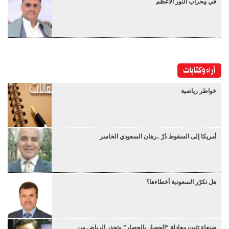
في مِحراب النور الأعظم
آراء وكتابات
خواطر رياضية
أمريكا إلى السقوط دُرْ ..رهان السعودي الخاسر
هل تكرّر السعودية أخطاءها؟
صنعاء تثبت معادلة “الحصار بالحصار” وتحذر الرياض من