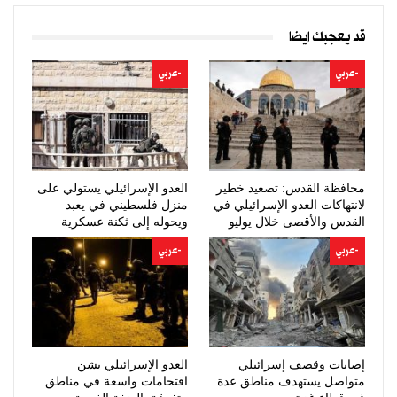
قد يعجبك ايضا
-عربي
-عربي
محافظة القدس: تصعيد خطير
العدو الإسرائيلي يستولي على
لانتهاكات العدو الإسرائيلي في
منزل فلسطيني في يعبد
القدس والأقصى خلال يوليو
ويحوله إلى ثكنة عسكرية
-عربي
-عربي
إصابات وقصف إسرائيلي
العدو الإسرائيلي يشن
متواصل يستهدف مناطق عدة
اقتحامات واسعة في مناطق