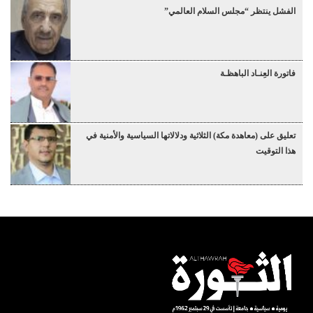
الفشل ينتظر “مجلس السلام العالمي”
فاتورة العِنـاد الباهظـة
تعليق على (معاهدة مكة) الثلاثية ودلالاتها السياسية والأمنية في
هذا التوقيت