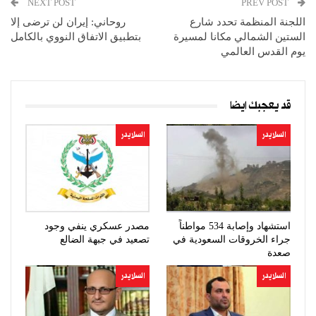
NEXT POST
PREV POST
اللجنة المنظمة تحدد شارع
روحاني: إيران لن ترضى إلا
الستين الشمالي مكانا لمسيرة
بتطبيق الاتفاق النووي بالكامل
يوم القدس العالمي
قد يعجبك ايضا
السلايدر
السلايدر
استشهاد وإصابة 534 مواطناً
مصدر عسكري ينفي وجود
جراء الخروقات السعودية في
تصعيد في جبهة الضالع
صعدة
السلايدر
السلايدر