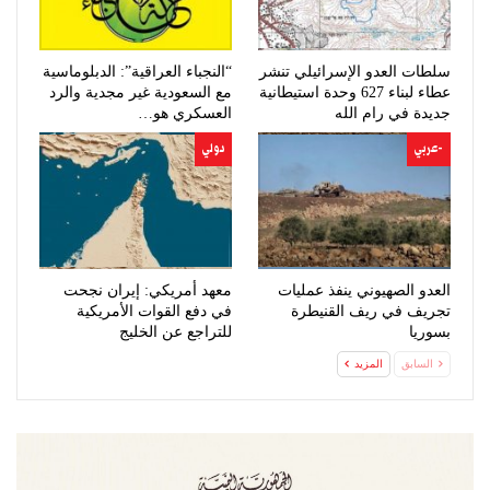
سلطات العدو الإسرائيلي تنشر
“النجباء العراقية”: الدبلوماسية
عطاء لبناء 627 وحدة استيطانية
مع السعودية غير مجدية والرد
جديدة في رام الله
العسكري هو…
-عربي
دولي
العدو الصهيوني ينفذ عمليات
معهد أمريكي: إيران نجحت
تجريف في ريف القنيطرة
في دفع القوات الأمريكية
بسوريا
للتراجع عن الخليج
السابق
المزيد