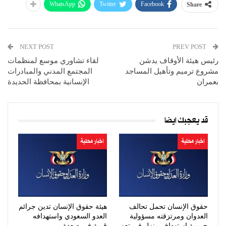
WhatsApp
Twitter
Facebook
Share
NEXT POST
PREV POST
رئيس هيئة الأوقاف يدشن
لقاء تشاوري موسع لمنظمات
مشروع ترميم وتأهيل المساجد
المجتمع المدني والمبادرات
بعمران
الإنسانية بمحافظة الحديدة
قد يعجبك ايضا
اخبار محلية
اخبار محلية
حقوق الإنسان تحمل تحالف
هيئة حقوق الإنسان تدين جرائم
العدوان ومرتزقته مسؤولية
العدو السعودي واستهدافه
جريمة استهداف منزل في تعز
قرية في صعدة