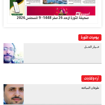
صحيفة الثورة الاحد 26 صفر 1448- 9 اغسطس 2026
يوميات الثورة
خــيار الحــل
آراء وكتابات
طوفان المباغتة