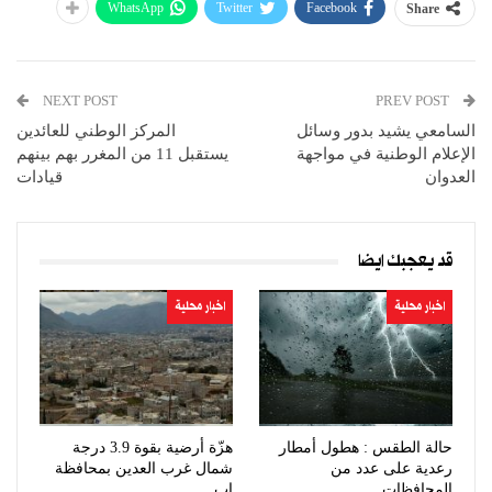
WhatsApp
Twitter
Facebook
Share
NEXT POST
PREV POST
السامعي يشيد بدور وسائل
المركز الوطني للعائدين
الإعلام الوطنية في مواجهة
يستقبل 11 من المغرر بهم بينهم
العدوان
قيادات
قد يعجبك ايضا
اخبار محلية
اخبار محلية
حالة الطقس : هطول أمطار
هزّة أرضية بقوة 3.9 درجة
رعدية على عدد من
شمال غرب العدين بمحافظة
المحافظات
إب