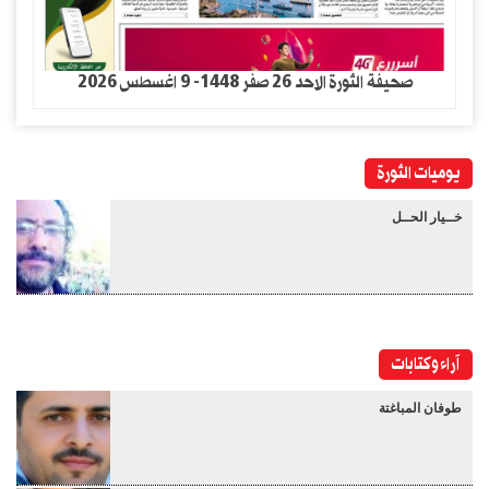
صحيفة الثورة الاحد 26 صفر 1448- 9 اغسطس 2026
يوميات الثورة
خــيار الحــل
آراء وكتابات
طوفان المباغتة