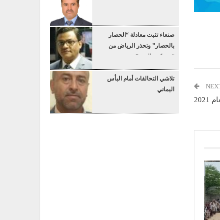
صنعاء تثبت معادلة “الحصار
بالحصار” وتحذر الرياض من
“عسكرة البحر”
تلاشي التحالفات أمام البأس
NEX
اليماني
202