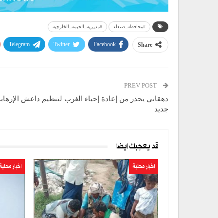
#محافظة_صنعاء
#مديرية_الحيمة_الخارجية
Telegram
Twitter
Facebook
Share
PREV POST
دهقاني يحذر من إعادة إحياء الغرب لتنظيم داعش الإرها
جديد
قد يعجبك ايضا
اخبار محلية
اخبار محلية