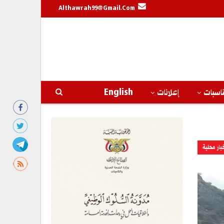
Althawrah99@gmail.com
اسبات
إعلانات
English
بار محلية