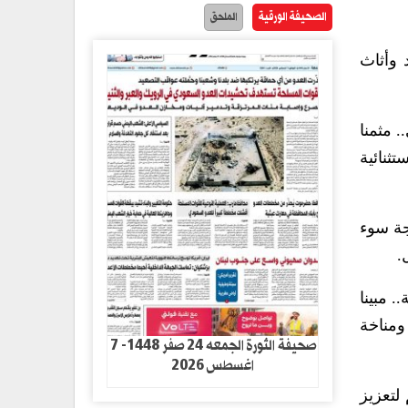
الصحيفة الورقية
الملحق
 وأثاث
 مثمنا
ثنائية
جة سوء
.
غذية.. مبينا
ية ومناخة
صحيفة الثورة الجمعه 24 صفر 1448- 7
اغسطس 2026
لتعزيز