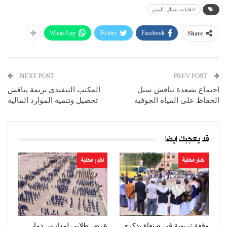
#نقابات_عمال_اليمن
WhatsApp
Twitter
Facebook
Share
NEXT POST
PREV POST
اجتماع بصعدة يناقش سبل
المكتب التنفيذي بريمة يناقش
الحفاظ على المياه الجوفية
تحصيل وتنمية الموارد المالية
قد يعجبك ايضا
اخبار محلية
اخبار محلية
وقفة تربوية في صنعاء بذكرى
عرض طلابي لمدارس ذمار