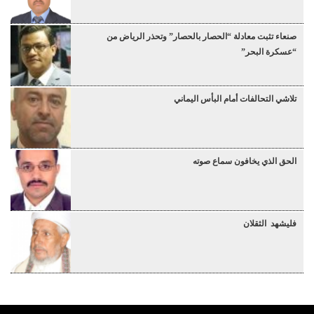
صنعاء تثبت معادلة “الحصار بالحصار” وتحذر الرياض من
“عسكرة البحر”
تلاشي التحالفات أمام البأس اليماني
الحق الذي يخافون سماع صوته
فليشهد الثقلان