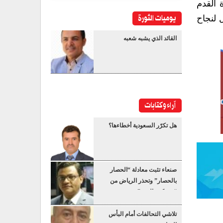
 القدم
يوميات الثورة
 لنجاح
القائد الذي يشبه شعبه
آراء وكتابات
هل تكرّر السعودية أخطاءها؟
صنعاء تثبت معادلة “الحصار
بالحصار” وتحذر الرياض من
“عسكرة البحر”
تلاشي التحالفات أمام البأس