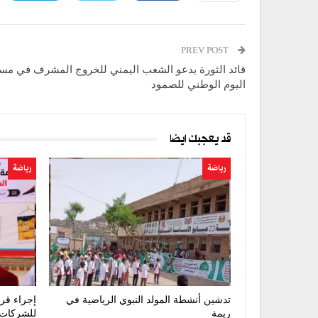
PREV POST
قائد الثورة يدعو الشعب اليمني للخروج المشرف في مس
اليوم الوطني للصمود
قد يعجبك ايضا
رياضة
رياضة
تدشين أنشطة المولد النبوي الرياضية في
إجراء قرع
ريمة
للشركات بمشا