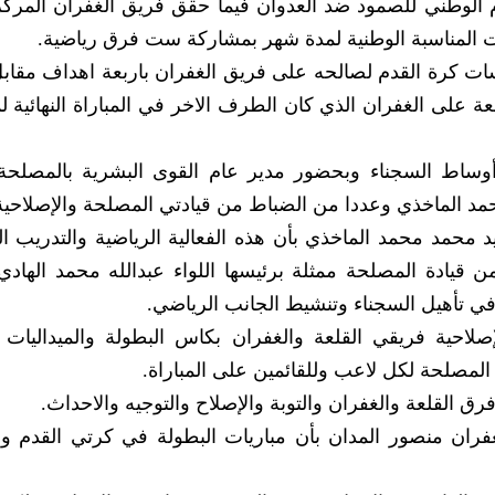
وم الوطني للصمود ضد العدوان فيما حقق فريق الغفران المركز 
ات المناسبة الوطنية لمدة شهر بمشاركة ست فرق رياضية.
افسات كرة القدم لصالحه على فريق الغفران باربعة اهداف مقا
ة على الغفران الذي كان الطرف الاخر في المباراة النهائية ل
أوساط السجناء وبحضور مدير عام القوى البشرية بالمصلحة 
حمد الماخذي وعددا من الضباط من قيادتي المصلحة والإصلاحية
ميد محمد محمد الماخذي بأن هذه الفعالية الرياضية والتدريب ا
ن قيادة المصلحة ممثلة برئيسها اللواء عبدالله محمد الهادي
في تأهيل السجناء وتنشيط الجانب الرياضي.
إصلاحية فريقي القلعة والغفران بكاس البطولة والميداليات 
المصلحة لكل لاعب وللقائمين على المباراة.
 القلعة والغفران والتوبة والإصلاح والتوجيه والاحداث.
ران منصور المدان بأن مباريات البطولة في كرتي القدم وا