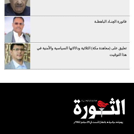
فاتورة العِنـاد الباهظـة
تعليق على (معاهدة مكة) الثلاثية ودلالاتها السياسية والأمنية في
هذا التوقيت