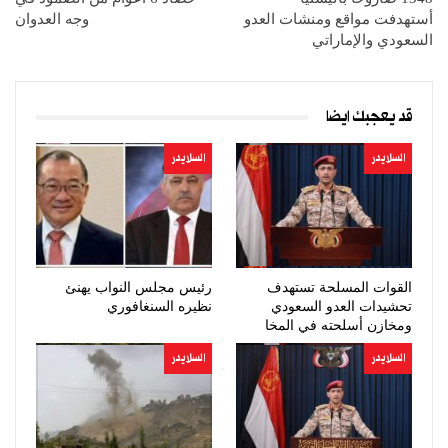
أستهدفت مواقع ومنشات العدو
وجه العدوان
السعودي والإماراتي
قد يعجبك ايضا
السلايدر
السلايدر
القوات المسلحة تستهدف
رئيس مجلس النواب يهنئ
تحشيدات العدو السعودي
نظيره السنغافوري
ومخازن أسلحته في المخا
السلايدر
السلايدر