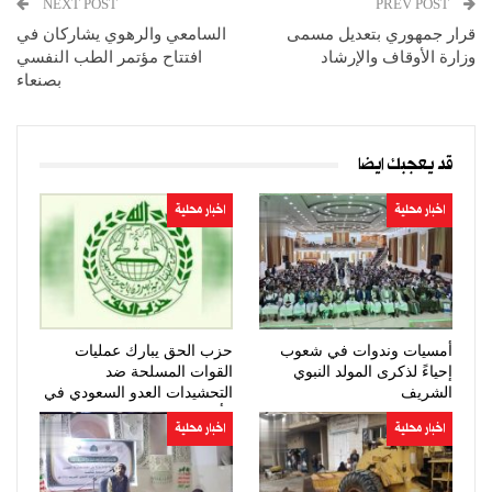
NEXT POST
PREV POST
قرار جمهوري بتعديل مسمى
السامعي والرهوي يشاركان في
وزارة الأوقاف والإرشاد
افتتاح مؤتمر الطب النفسي
بصنعاء
قد يعجبك ايضا
اخبار محلية
اخبار محلية
أمسيات وندوات في شعوب
حزب الحق يبارك عمليات
إحياءً لذكرى المولد النبوي
القوات المسلحة ضد
الشريف
التحشيدات العدو السعودي في
مأرب وحضرموت
اخبار محلية
اخبار محلية