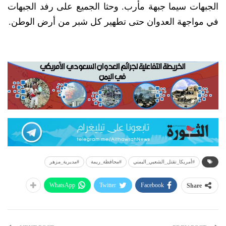
الجبهات سيما جبهة مأرب. وحثا الجميع على رفد الجبهات
في مواجهة العدوان حتى تطهير كل شبر من أرض الوطن.
#أمريكا_تقتل_الشعبي_اليمني
#محافظة_ريمة
#مديرية_مزهر
WhatsApp
Twitter
Facebook
Share