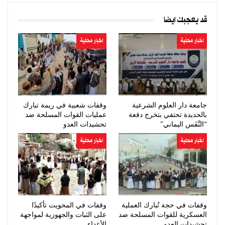
قد يعجبك ايضا
اخبار محلية
اخبار محلية
جامعة دار العلوم الشرعية
وقفات شعبية في ريمة تبارك
بالحديدة تحتفي بتخرج دفعة
عمليات القوات المسلحة ضد
“النَّفَس اليماني”
تحشيدات العدو
اخبار محلية
اخبار محلية
وقفات في حجة تُبارك العملية
وقفات في المحويت تأكيدًا
العسكرية للقوات المسلحة ضد
على الثبات والجهوزية لمواجهة
تحشيدات العدو
الأعداء