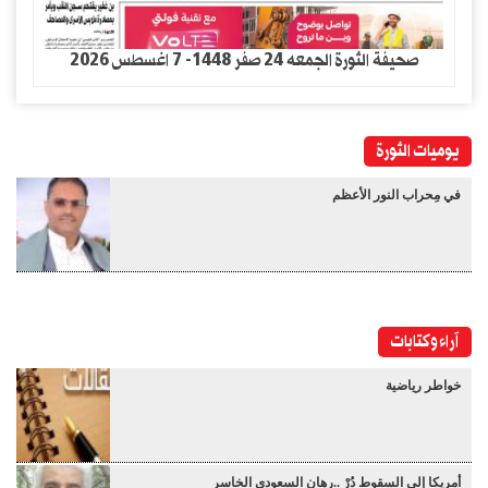
صحيفة الثورة الجمعه 24 صفر 1448- 7 اغسطس 2026
يوميات الثورة
في مِحراب النور الأعظم
آراء وكتابات
خواطر رياضية
أمريكا إلى السقوط دُرْ ..رهان السعودي الخاسر