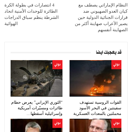
النظام الإماراتي يصطف مع
4 انتصارات في بطولة الكرة
كيان العدو الصهيوني ضد
الطائرة للوحدات الأمنية اتحاد
قرارات الجنائية الدولية حين
الشرطة ينظم سباق الدراجات
يصير الأعراب صهاينة أكثر من
الهوائية
الصهاينة أنفسهم
قد يعجبك ايضا
دولي
دولي
القوات الروسية تستهدف
“الثوري الإيراني” يعرض حطام
سفينتين في البحر الأسود
طائرات ومسيّرات أمريكية
محملتين بالمعدات العسكرية
وإسرائيلية أسقطها…
دولي
دولي