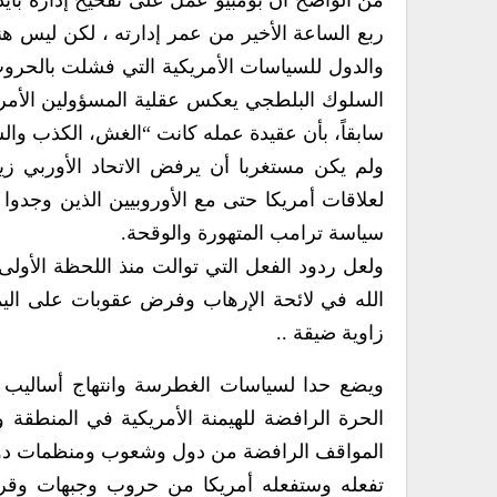
من الواضح أن بومبيو عمل على تفخيخ إدارة بايد
ربع الساعة الأخير من عمر إدارته ، لكن ليس
والدول للسياسات الأمريكية التي فشلت بالحرو
السلوك البلطجي يعكس عقلية المسؤولين الأمريك
سابقاً، بأن عقيدة عمله كانت “الغش، الكذب وال
ولم يكن مستغربا أن يرفض الاتحاد الأوربي زيا
لعلاقات أمريكا حتى مع الأوروبيين الذين وجدوا
سياسة ترامب المتهورة والوقحة.
ولعل ردود الفعل التي توالت منذ اللحظة الأولى 
الله في لائحة الإرهاب وفرض عقوبات على اليم
زاوية ضيقة ..
ويضع حدا لسياسات الغطرسة وانتهاج أساليب 
الحرة الرافضة للهيمنة الأمريكية في المنطقة و
المواقف الرافضة من دول وشعوب ومنظمات دولية 
تفعله وستفعله أمريكا من حروب وجبهات وقرار