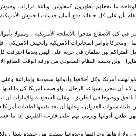
لوقاحة ما يجعلهم يظهرون كمقاولين وباعة قرارات وجيوش
م بأن على كل حلفائه دفع أثمان خدمات الجيوش الأمريكية 
شر في كل الأصقاع مذخرا بالأسلحة الأمريكية ، وممولا بأموال
ا ، ومحركا بأوامر المخابرات الأمريكية والجيش الأمريكي ، فإ
فشل المتراكم لبن سلمان في حربه على اليمن بعدما احترقت كل
ايرا ، ولن يحصد النظام السعودي من ورقة الوقت الضائع إلا
و لهثت أمريكا وكل أحلافها وأدواتها سعودية وإماراتية وعلى 
لابد أن يتحرر بسواعد الرجال ، ولو صبت أمريكا كل ما لديها 
ا بالحق ووضوحا في الطريق ، وعلى السعودية والإمارات أن تت
ن طيلة سنوات العدوان ، وعليها أن تعد نفسها لطعنات أمريكا 
تمتهن طعن أدواتها وترمي بهم على قارعة الطريق إذا ما ف
ه ، ولا إرهابها وجرائمها وعدوانها سيفت من عضده شيئا ، ول