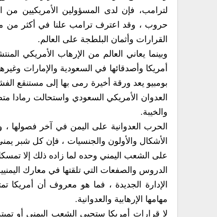
لترامب، فإن لدى المسؤولين الأمريكيين من ا
حروب ، وقد اعترف ترامب علنا في أكثر من مقا
القرارات وأثمان البلطجة على العالم.
وبينما يعاني العالم من الإرهاب الأمريكي المنت
أمريكا وأصدقائها في السعودية والإمارات وغيرهم
بومبيو يعد ورقة أخيرة رمى بها إلى مستنقع ال
العدوان الأمريكي السعودي واستحالت رمادا متط
والخيبة.
الحرب العدوانية على اليمن في آخر فصولها ، ول
الأشكال والأولون والجنسيات ، فإن كل شبر يمني 
على الشعب اليمني وحده لما زاده ذلك إلا تمسك
الدروس والصفعات التي تلقتها في معارك اليمنيي
الإدارة الجديدة ، فما هو معروف أن أمريكا 
مهامها الإرهابية والعدوانية.
لا قرارات أمريكا ستحيي الشعب اليمني أو تميت