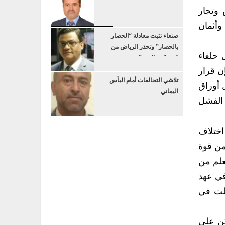
 وتجار
وأثمان
صنعاء تثبت معادلة “الحصار
بالحصار” وتحذر الرياض من
 حلفاء
“عسكرة البحر”
ن قرار
تلاشي التحالفات أمام البأس
 أوراق
اليماني
 الفشل
اختلاف
من قوة
علم من
في عهد
شلت في
كن على