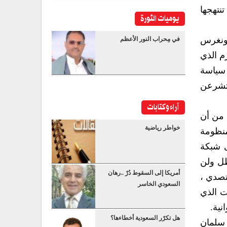
نتهجها
يوميات الثورة
كونغرس
في مِحراب النور الأعظم
م الذي
 سياسة
وتشرعن
آراء وكتابات
 من أن
خواطر رياضية
منظومة
ى شبكة
طل ولن
أمريكا إلى السقوط دُرْ ..رهان
تصدي ،
السعودي الخاسر
ت الذي
نية.
هل تكرّر السعودية أخطاءها؟
 سلمان