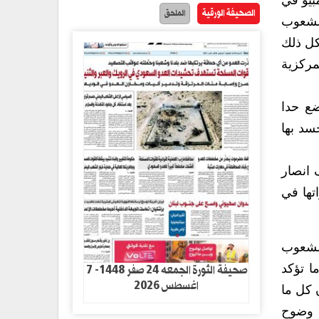
بيو في
الصحيفة الورقية
الملحق
الشعوب
كل ذلك
مركزية
ضع حدا
سد بها
 انصار
تها في
الشعوب
صحيفة الثورة الجمعه 24 صفر 1448- 7
ا تؤكد
اغسطس 2026
 كل ما
س وضوح