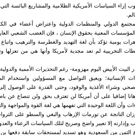
إزاء السياسات الأمريكية الظلامية والمشاريع البائسة التي ت
لم.
مجتمع الدولي والمنظمات الدولية واعتراض أعضاء في ال
والمؤسسات المعنية بحقوق الإنسان ، فإن الغضب الشعبي العار
ت يومية تؤكد بأن لغة التهديد والغطرسة والترهيب واتباع
ات التخريبية لم تعد مجدية لأمريكا وأنها هي من تعزلها 
ر البيت الأبيض اليوم مهزومة- رغم التحذيرات الأممية والدولية
 الإنسانية؛ ويعيق التواصل مع المسؤولين واستخدام ال
لصحي وشراء الأغذية والوقود، وحتى القدرة على الوصول إل
هانا إضافيا على أن أمريكا لن تعترف بحق ولن تنصاع عن با
ات وأن اللغة الوحيدة التي تفهمها هي لغة القوة والمواجهة وال
وزان الناتجة عن تورمات الإرهاب والبغي والسطو على الثروا
ب وإدارته إلا تعبير واضح وصريح لتلك السياسات الرعناء والعدوا
وع الثمن من السعودية وهو تسديد لمستحقات سابقة دفعها بن