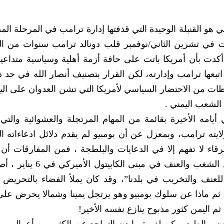
 هو القنبلة الوحيدة التي قذفتها إدارة ترامب في المرحلة ال
ات في تشرين الثاني/نوفمبر قلب دونالد ترامب سنوات من ا
دت بأن أمريكا باتت على حافة أزمة أهلية وسياسية متداعية
بعها ترامب وإدارته، لكن القرار بتصنيف أنصار الله في حد ذا
ظات من الاحتضار السياسي لأمريكا التي تشن العدوان على الي
أيامه الأخيرة بقائمة من المهام المرتجلة والعشوائية والت
لايته ترامب، وبمعزل عن أن بومبيو لم يقدم دلائل ادعاءاته ال
خرقاء لا تفهم إلا في الدعايات والبلطجة ، فمن المفارقات أن
الذي وجهت له تهم قيامه بالتحريض على أعمال الشغب والعنف في مبن
ن للعنف والتخريب في بلدنا”، وقد كان يملأ الفضاء بالتحريض 
 ثم ماذا عن سلوك بومبيو وهو يرتجل يمينا وشمالا يحرض على 
ثم اليمن كثور مذبوح ينازع نفسه الأخير!