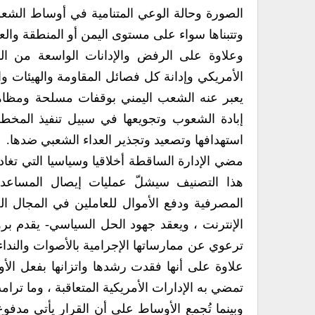
الصورة وحالة الوعي المتنامية في أوساط الشعوب 
وتتبناها سواء على مستوى اليمن أو المنطقة والعا
وعلاوة على الرفض والإدانات الواسعة من ال
الأمريكي وإدانة كل فصائل المقاومة والهيئات 
يعبر عنه الشعب اليمني بوقفات مسلحة ومظاهرا
إبادة الشعوب وتجويعها في سبيل تنفيذ المخطط
استهدافها وتصعيد وتجذير العداء الشعبي ضدها.
مضي الإدارة الساقطة أخلاقيا وسياسيا التي تغاد
هذا التصنيف سيشلّ عمليات إيصال المساعدات
المصرفية ودفع الأموال للعاملين في المجال ا
الإنترنت ، ويعقد جهود الحل السياسي- يقدم بر
ترعوي عن ممارساتها الإجرامية بالأصوات والنداء
علاوة على أنها فقدت رشدها واتزانها بفعل الأ
تمضي به الإدارات الأمريكية المتعاقبة ، وما ترام
وبينما تُجمع الأوساط على أن القرار يأتي مدف