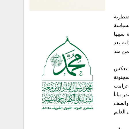
مضطربة
لسياسة
 سببها
ته يعد
من منذ
ي تعكس
مجنونة
 ترامب
ى الكابيتول الأميركي في 6 يناير ، أصدر بياناً
والعنف
العالم