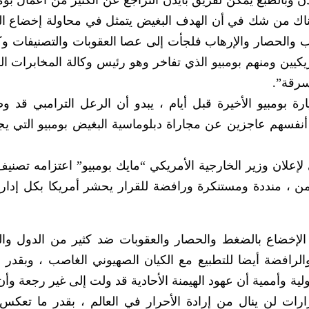
ن وبالطبع يمكن لفريق بايدن التراجع عن الكثير من أعمال بوم
 هناك من شك في أن الهدف البغيض يتمثل في محاولة إخضاع 
ب والحصار والإرهاب فلجأت إلى عصا العقوبات والتصنيفات و
يين ومنهم بومبيو الذي تفاخر وهو رئيس وكالة المخابرات ال
سرقة”.
رة بومبيو الأخيرة قبل أيام ، يبدو أن الرعل الترامبي قد و
 أنفسهم عاجزين عن مجاراة دبلوماسية البغيض بومبيو التي يج
لإعلان وزير الخارجية الأمريكي “مايك بومبيو” اعتزامه تصنيف
ن ، منددة ومستنكرة ورافضة للقرار يحشر أمريكا بكل إدارا
الإخضاع بالضغط والحصار والعقوبات ضد كثير من الدول و
الرافضة أيضا للتطبيع مع الكيان الصهيوني الغاصب ، وبقدر م
وأممية أن عهود الهيمنة الأحادية قد ولت إلى غير رجعة وأن
ات لن ينال من إرادة الأحرار في العالم ، بقدر ما تعك