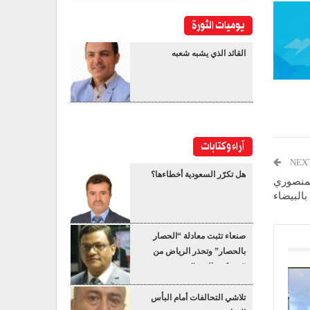
يوميات الثورة
القائد الذي يشبه شعبه
آراء وكتابات
NEX
هل تكرّر السعودية أخطاءها؟
لمنصوري
بالبيضاء
صنعاء تثبت معادلة “الحصار
بالحصار” وتحذر الرياض من
“عسكرة البحر”
تلاشي التحالفات أمام البأس