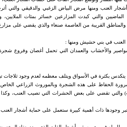
 أشجار العنب ومنها مرض البياض الزغبي والدقيقي والتي أث
الماضيين والتي كبدت المزارعين خسائر بمئات الملايين، 
لمناطق القريبة من العاصمة صنعاء والذي يقضي على مزارع
العنب في بني حشيش ومنها :
المواصير والأخشاب والعمدان التي تحمل أغصان وفروع شجرة
يتكدس بكثرة في الأسواق ويتلف معظمه لعدم وجود ثلاجات تبر
بضرورة الحفاظ على هذه الشجرة وبالموروث الزراعي الخاص 
تتريب) والتي تقضي على بعض الحشرات التي تصيب العنب، وكذا 
بر وجودها ذات أهمية كبيرة ستعمل على حماية أشجار العنب 