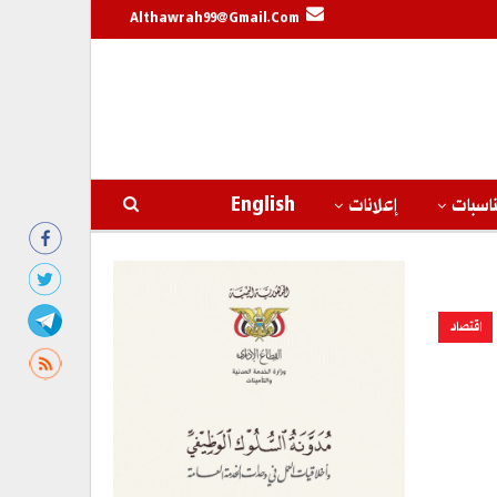
Althawrah99@gmail.com
اسبات
إعلانات
English
اقتصاد