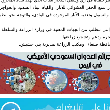
لكبير للمياه في ري وسقي أشجار القات الذي يهدد بنفاد المخزون
ع الحفر العشوائي للآبار، والقيام ببناء السدود والحواجز ا
لسيول وتغذية الآبار الموجودة في الوادي، والتوجه نحو أنظم
لتي تتطلب من الجهات المعنية في وزارة الزراعة والسلطة ا
جرة ودعم وتشجيع زراعتها.
محافظة صنعاء _ومكتب الزراعة بمديرية بني حشيش.