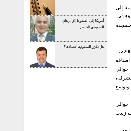
ة إلى
أمريكا إلى السقوط دُرْ ..رهان
عام ٢٨٣هجرية وبنى فيها مسجده
السعودي الخاسر
هل تكرّر السعودية أخطاءها؟
أصنافه
حوالي
ة الشرفة،
 وتوسع
 أشهر مناطق اليمن بزراعة العنب بل وأكثرها إنتاجا، ً إذ بلغت كمية الإنتاج في عام ٢٠١٨م حوالي
َف زبيب
 وتفشي