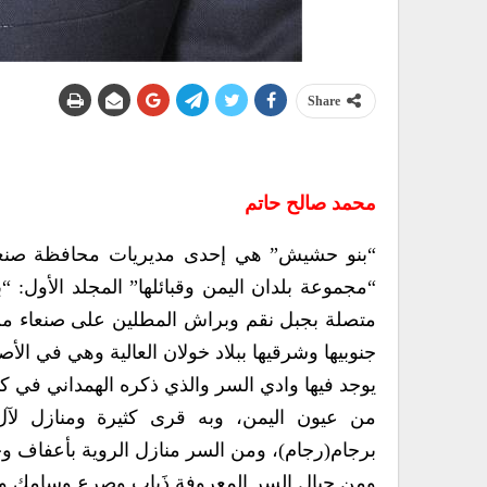
Share
محمد صالح حاتم
“بنو حشيش” هي إحدى مديريات محافظة صنعاء
“مجموعة بلدان اليمن وقبائلها” المجلد الأول:
متصلة بجبل نقم وبراش المطلين على صنعاء من
جنوبيها وشرقيها ببلاد خولان العالية وهي في الأ
يوجد فيها وادي السر والذي ذكره الهمداني في كت
من عيون اليمن، وبه قرى كثيرة ومنازل لآ
برجام(رجام)، ومن السر منازل الروية بأعفاف و
ومن جبال السر المعروفة ذَباب وصرع وسامك وال