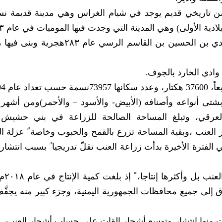
تاريخي قديم يوجد في شبام الغراس وهي مدينة قديمة نسب
ادية الأولى) وهي المدينة التي وجدت فيها الموميات في عام ١٩٨٣م.
ومديرية بني حشيش هي التي وصلها الإمام الهادي بن الحسين بن القاسم الرسي 
ادي الخارد بالجوف.
تى أنواعه وأصنافه (الأبيض- والأسود – والأحمر)ومن أشهر 
والعرقي، وتبلغ المساحة الصالحة للزراعة في بني حشيش 
نها حوالي 4000 هكتار بأشجار العنب ،وبقية المساحة تزرع بالقمح والحبوب وخاصة ً عزل
فترة الأخيرة بدأت زراعة العنب تقلّ تدريجيا ً بسبب انتشار
وتعتبر بني حشيش
سوَّق إلى جميع محافظات الجمهورية اليمنية، وجزء كبير منه يجفّ
 منها انتشار وتوسع أشجار القات على حساب أشجار العنب،