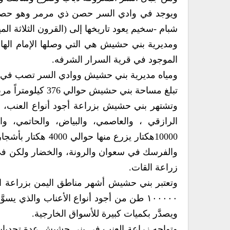
ويوجد في وادي السر حصن ذي مرمر وهو حصن 
شبام -سخيم يعود تاريخها إلى (القرون الثلاثة الميل
الموجود في قرية السرار الشرفه.
ومياه مديرية بني حشيش ووادي السر تصب في و
تبلغ مساحة بني حشيش حوالي 376 كيلومتراً مربعاً، 37600 هكتار، وعدد سكانها 73957نسمة حسب تعداد عام 2004م،
وتشتهر بني حشيش بزراعة أجود أنواع العنب، بش
الرازقي ، والعاصمي، والبياض، والحاتمي، 
10000هكتار يزرع م
والفرسك في سعوان والرونة، والخضار ولكن في ال
زراعة القات.
١٠٠٠٠٠ طن من أجود أنواع الأعناب والذي ي
ويصدَّر بكميات كبيرة للأسواق الخارجية.
وتواجه زراعة العنب في بني حشيش عدة تحديات