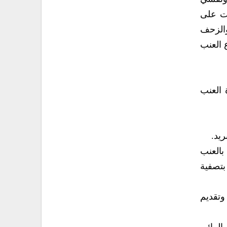
رت على
والزحف
 العنب
 العنب
يد.
بالعنب
بتصفية
وتقديم