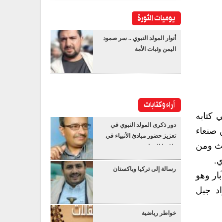
يوميات الثورة
أنوار المولد النبوي .. سر صمود
اليمن وثبات الأمة
آراء وكتابات
كتابه
دور ذكرى المولد النبوي في
 صنعاء
تعزيز حضور مبادئ الأنبياء في
رث ومن
واقعنا المعاصر
ي.
رسالة إلى تركيا وباكستان
ار وهو
د جبل
خواطر رياضية