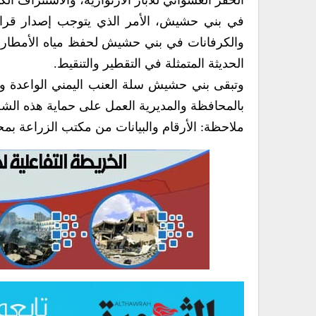
الحفر العشوائي للآبار الارتوازية، والاستنزاف ا
في بني حشيش، الأمر الذي يتوجب إصدار قرار بمن
والكرفانات في بني حشيش لحفظ مياه الأمطار وا
الحديثة المتمثلة في التقطير والتنقيط.
وتبقى بني حشيش سلة العنب اليمني الواعدة وا
بالمحافظة والمديرية العمل على حماية هذه الش
ملاحظة: الأرقام والبيانات من مكتب الزراعة ب