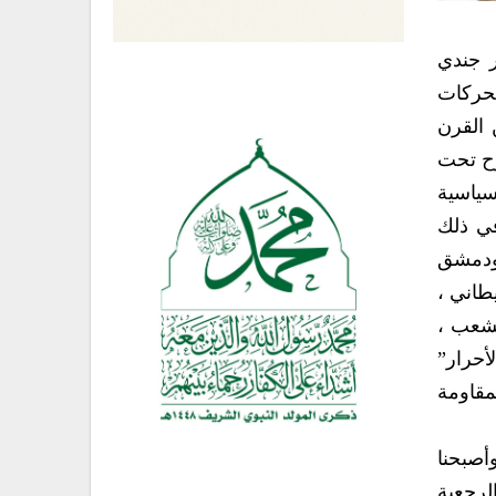
ر جندي
بروز الحركات
 القرن
زح تحت
سياسية
في ذلك
 ودمشق
طاني ،
لشعب ،
أحرار”
مقاومة
أصبحنا
لرجعية