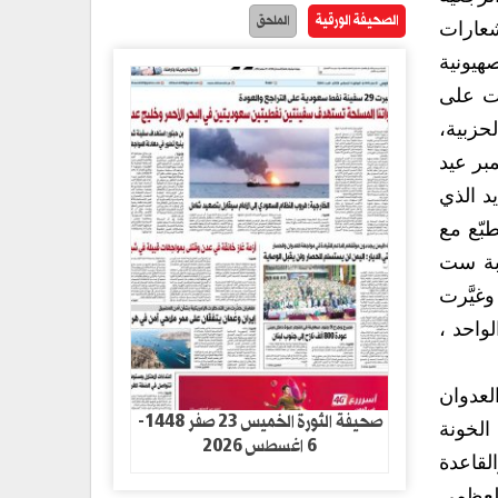
الصحيفة الورقية
الملحق
شعارات
هيونية
دت على
حزبية،
رى فيها هؤلاء يكتبون ويتحدثون عن الـ 30 من نوفمبر عيد
م الجديد الذي
بّع مع
ابة ست
غيَّرت
واحد ،
عدوان
صحيفة الثورة الخميس 23 صفر 1448-
الخونة
6 اغسطس 2026
لقاعدة
العظمى