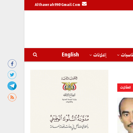
Althawrah99@gmail.com
اسبات
إعلانات
English
المقالات