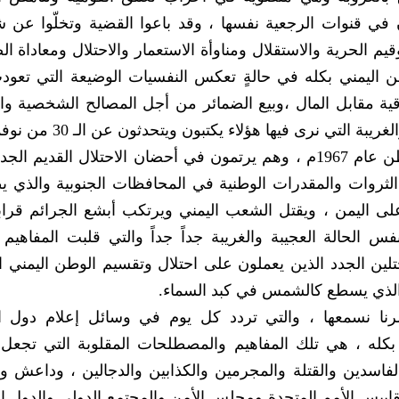
في قنوات الرجعية نفسها ، وقد باعوا القضية وتخلّوا عن 
م الحرية والاستقلال ومناوأة الاستعمار والاحتلال ومعاداة الص
الوطن اليمني بكله في حالةٍ تعكس النفسيات الوضيعة التي تعو
خلاقية مقابل المال ،وبيع الضمائر من أجل المصالح الشخصية وال
وهو الوضع نفسه الذي كوّن هذه الحالة العجيبة والغريبة التي ن
الجلاء وطرد آخر جندي بريطاني من جنوب الوطن عام 1967م ، وهم يرتمون في أحضان الاحتلال القدي
روات والمقدرات الوطنية في المحافظات الجنوبية والذي يط
على اليمن ، ويقتل الشعب اليمني ويرتكب أبشع الجرائم قر
لحالة العجيبة والغريبة جداً جداً والتي قلبت المفاهيم و
ين الجدد الذين يعملون على احتلال وتقسيم الوطن اليمني ال
 الذي يسطع كالشمس في كبد السماء.
ا نسمعها ، والتي تردد كل يوم في وسائل إعلام دول ال
بكله ، هي تلك المفاهيم والمصطلحات المقلوبة التي تجعل 
لفاسدين والقتلة والمجرمين والكذابين والدجالين ، وداعش وا
ييس الأمم المتحدة ومجلس الأمن والمجتمع الدولي والدول 