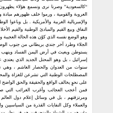
“كالسعودية” وصرنا نرى ونسمع هؤلاء يظهرون 
العروبة والقومية ، ورموا خلف ظهورهم مبادة وقي
والإمبريالية الغربية والأمريكية . بل وباعوا 
النفاق وبيع القيم والمبادئ الوطنية والقيم الأ
يستوطن ويعيث في أرض اليمن الفساد وينهب الث
إسرائيل ، بل وهو المحتل الجديد الذي يعتدي 
سنوات من العدوان والحصار الغاشم ، وهي نفس ا
المصطلحات الوطنية التي تشرعن للغزاة والمحتل
على نحوٍ يخالف الواقع والحقيقة والحق الواضح
فمن أعجب العجائب وأغرب الغرائب التي صرن
ومرتزقتهم ، بل في وسائل إعلام دول العالم 
والعملاء وكل النفايات القذرة من السياسيين وا
وغيرهم من الشواذ والمنحرفين هم في نظر ومقا