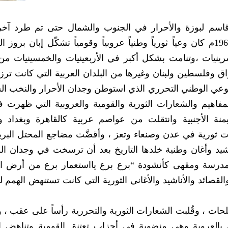
اسم لبوزة والأحرار في الجنوب والشمال حتى تم طرد آخ
بريطاني من جنوب الوطن في الـ 30 نوفمبر 1967م كان وعياً ثورياً وطنياً عروبياً وقومياً تشكّل إبان 
رينيات ،وتنامت بشكل أكبر في الأربعينيات والخمسينيات من
اق وفلسطين ولبنان وغيرها من البلدان العربية التي كانت تر
 الوعي الوطني التحرري الذي استوطن وجدان الأحرار والنخب ال
ر والمفاهيم والشعارات الثورية والقومية والعروبية التي ظهرت 
يمنة الأجنبية وانتقلت من عواصم عربية كالقاهرة وبغداد
ثورية في عدن وصنعاء وتعز ، وأقضَّت مضاجع المحتل البري
أناشيد وأغان وطنية خلدها التاريخ بعد أن ترسخت في وجدان ا
درسة ومقهى كأنشودة “برع برع يااستعمار برع من أرض ال
صائد والأناشيد والأغاني الثورية التي كانت تستنهض الهمم ل
ات ، وقُلبت الشعارات الثورية والتحررية رأساً على عقب ، و
العروبة وهي منضوية في أحزاب تعتنق القومية وتناهض ا