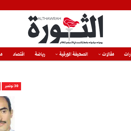
رات
مقالات
الصحيفة الورقية
رياضة
اقتصاد
من
30 نوفمبر