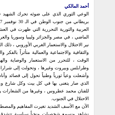
أحمد المالكي
الوعي الثوري الذي على ضوئه تحرك الشهيد ق
العربية والثورية التحررية التي ظهرت في العش
الماضي ، في مصر والجزائر وليبيا وسوريا والعر
نير الاحتلال والاستعمار الغربي الأوروبي ، ذلك
والثقافية والاجتماعية والعمالية متأثراً بالفك
الوقت ، للتحرر من الاستعمار والوصاية واله
وطرابلس وبيروت وغيرها ، وتحولت إلى شرارات 
وأشعلت وعياً ثورياً وطنياً تحول إلى قصائد و
الذي صار يتغنى بها في كل بيت وكل شارع وم
للفنان محمد عطروس ، وغيرها من الشعارات والق
الاحتلال في الجنوب.
الآن مع الأسف الشديد تغيرت المفاهيم والمصطلح
نشاهد ونسمع شخصيات ونخباً سياسية تتشدق ب