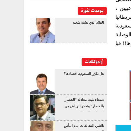
ييين ،
يوميات الثورة
يطانيا
القائد الذي يشبه شعبه
سعودية
لوصاية
!! فيا
آراء وكتابات
هل تكرّر السعودية أخطاءها؟
صنعاء تثبت معادلة “الحصار
بالحصار” وتحذر الرياض من
“عسكرة البحر”
تلاشي التحالفات أمام البأس