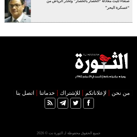
صنعاء تثبت معادلة “الحصار بالحصار” وتحذر الرياض من
“عسكرة البحر”
من نحن
لإعلاناتكم
للإشتراك
خدماتنا
اتصل بنا
جميع الحقوق محفوظة لـ الثورة نت © 2026