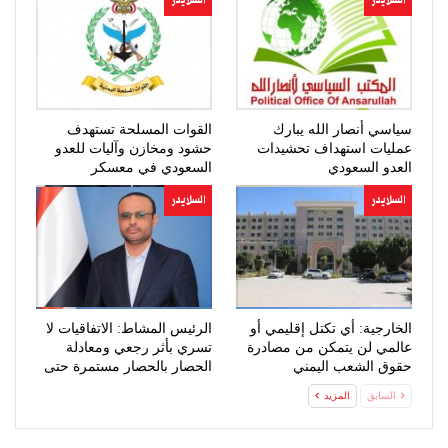
السلايدر
السلايدر
سياسي أنصار الله يبارك
القوات المسلحة تستهدف
عمليات استهداف تحشيدات
حشود ومخازن وآليات للعدو
العدو السعودي
السعودي في معسكر
“صحن…
السلايدر
السلايدر
الخارجية: أي تكتل إقليمي أو
الرئيس المشاط: الاتفاقيات لا
عالمي لن يتمكن من مصادرة
تسري بأثر رجعي ومعادلة
حقوق الشعب اليمني
الحصار بالحصار مستمرة حتى
المشروعة
تحقق…
السابق
المزيد