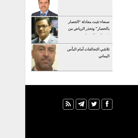
صنعاء تثبت معادلة “الحصار
بالحصار” وتحذر الرياض من
“عسكرة البحر”
تلاشي التحالفات أمام البأس
اليماني