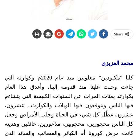
Share
محمد العزيزي
كلنا “مكلودين” مغلوبين منذ عام 2020م وكوارثه التي
جاءت وحلت علينا منذ قدومه إلينا، وأغدق هذا العام
بكوارثه بمئات المرات عن السنوات الكبيسة التي يتشاءم
فيها الناس ويتوقعون فيها الويلات والكوارث.. عشرون،
عشرون عطَّل كل شيء في الحياة وجلب الأمراض وجعل
كل الناس محجورين، محجوبين، مذعورين، خائفين وهديته
كانت مرض كورونا أم الكبائر والمصائب والسائد الذي