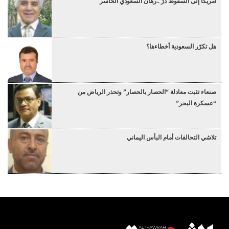
أمريكا إلى السقوط دُرْ ..رهان السعودي الخاسر
هل تكرّر السعودية أخطاءها؟
صنعاء تثبت معادلة “الحصار بالحصار” وتحذر الرياض من
“عسكرة البحر”
تلاشي التحالفات أمام البأس اليماني