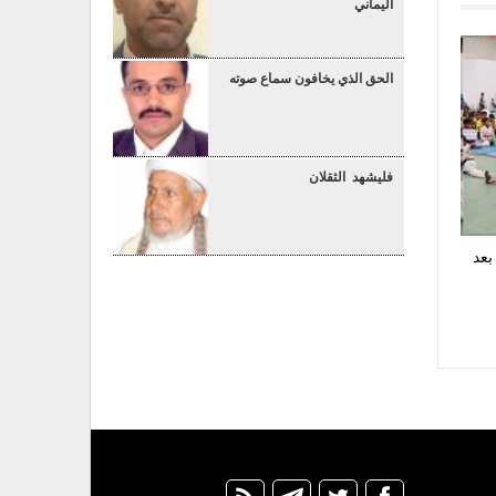
اليماني
الحق الذي يخافون سماع صوته
فليشهد الثقلان
بعد