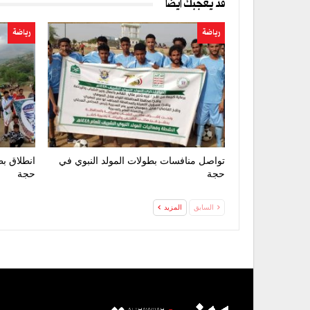
قد يعجبك ايضا
رياضة
رياضة
تواصل منافسات بطولات المولد النبوي في
انطلاق بط
حجة
حجة
السابق
المزيد