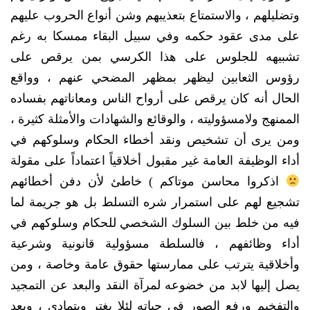
وتضليلهم ، والاستمتاع بتعذيبهم وشن أنواع الحروب عليهم
على مدى عقود حكمه وفي سبيل البقاء ممسكا به رغم
تشبيهه للجلوس على هذا الكرسي بمن يرقص على
رؤوس الثعابين ليظهر بمظهر المضحي عنهم ، وواقع
الحال أنه كان يرقص على أرواح الناس ومعاناتهم بفساده
الممنهج ولامسؤوليته ، والوقائع والشهادات والأمثلة كثيرة ،
ومن يرى أن تشخيص ونقد أخطاء الحكام وسلوكهم في
أداء الوظيفة العامة غير مقبول أخلاقياً اعتماداً على مقولة
اذكروا محاسن موتاكم ) خاطئ لأن دفن أخطائهم
تشجيع لهم على استمرار شره التسلط بل هو جريمة لما
فيه من خلط بين السلوك الشخصي للحكام وسلوكهم في
أداء وظائفهم ، فالسلطة مسؤولية قانونية وشرعية
وأخلاقية يترتب على ممارستها حقوق عامة وخاصة ، ومن
يصل إليها لابد من خضوعه لمرآة النقد والبعد عن التمجيد
والتفخيم ورفع الصور في حياته لئلا يغتر ويتمادى ، وبعد