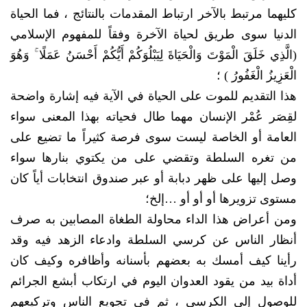
كليهما مرتبط بالآخر ارتباط المقدمات بالنتائج ، فما الحياة
الدنيا سوى طريق لحياة الآخرة وفقاً للمفهوم الإسلامي
(الَّذِي خَلَقَ الْمَوْتَ وَالْحَيَاةَ لِيَبْلُوَكُمْ أَيُّكُمْ أَحْسَنُ عَمَلًا ۚ وَهُوَ
الْعَزِيزُ الْغَفُورُ ) ؛
هذا التقديم للموت على الحياة في الآية فيه إشارة واضحة
لقِصَر عُمْر الإنسان مهما طال فحياته بهذا المعنى سواء
العامة أو الخاصة ليست سوى فرصة كثيراً ما تضيع على
من تغره السلطة وتقضي على من يكتوي بنارها سواء
وصل إليها على ظهر دبابة أو عبر صندوق انتخابات أياً كان
مستوى تزويرها أو أو أو …إلخ؛
ومن أعراض هذا الداء محاولة الطغاة المصابين به صرف
أنظار الناس عن كرسي السلطة وادعاء الزهد فيه وقد
رأينا كيف أمسك به بعضهم بأسنانه وأظافره وكيف كان
أداة بيد من يقود العدوان اليوم في ارتكاب أبشع الجرائم
للوصول إلى الكرسي ، ثم في تجويع الناس وتركيعهم