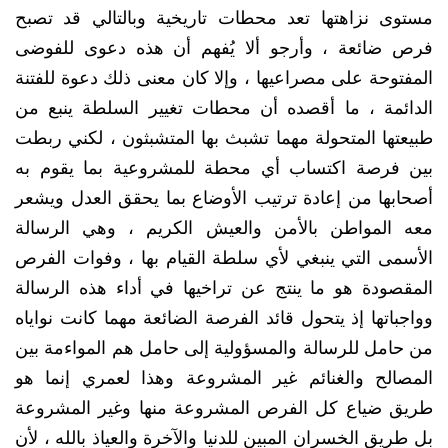
مستوى نزاهتها تعد محطات تاريخية وبالتالي قد تصبح
فرص ضائعة ، وأرجو ألا يُفهم أن هذه دعوى للفوضى
المفتوحة على مصراعيها ، وإلا كان معنى ذلك دعوة للفتنة
الدائمة ، ما أقصده أن محطات تغيير السلطة ينبع من
طبيعتها المتحولة مهما تشبث بها المتشبثون ، لكني ربطت
بين فرصة اكتساب أي محطة للمشروعية بما يقوم به
أصحابها من إعادة ترتيب الأوضاع بما يحقق العدل ويشعر
معه المواطن بالأمن والعيش الكريم ، وهي الرسالة
الأسمى التي ينبغي لأي سلطة القيام بها ، وفوات الفرص
المقصودة هو ما ينتج عن تراخيها في أداء هذه الرسالة
وواجباتها إذ يتحول قائد الفرصة الضائعة مهما كانت نواياه
من حامل للرسالة والمسؤولية إلى حامل هم المواءمة بين
المصالح والغنائم غير المشروعة وهذا لعمري إنما هو
طريق ضياع كل الفرص المشروعة منها وغير المشروعة
بل طريق الخسران المبين للدنيا والآخرة والعياذ بالله ، لأن