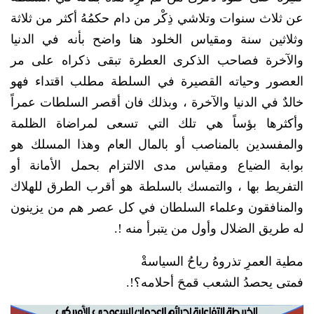
عن ثلاث سنوات وتلاشي ذِكْر من دام حكمُهُ أكثر من ثلاثة
وثلاثين سنة ومقياس الخلود هنا واضح بأنه في الدنيا
والآخرة فصاحب الذكرى العطرة تبقى ذكراه على مر
العصور وحياته القصيرة في السلطة مطلب اقتداء فهو
خالدٌ في الدنيا والآخرة ، وبذلك فان أقصر السلطات عمراً
وأكثرها بؤساً هي تلك التي تسعى لمراضاة الظلمة
والمفسدين بالمناصب أو بالمال العام وهذا المسلك هو
بوابة الضياع ومقياس مدى الالتزام بحمل الأمانة أو
التفريط بها ، والتمسك بالسلطة هو أقرب الطرق للهلاك
والمنافقون وعلماء السلطان في كل عصر هم من يزينون
له طريق الضلال وأول من يتبرأ منه !.
مطية العمرِ تذروهُ رياحُ السياسةْ
فمتى يحصدُ الشعب قمحَ أحلامه؟!.