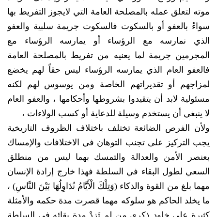
موته لتعلق عمله بالمصلحة العامة التي لايجوز التفريط بها
سواءً بالعفو أو بالسكوت فالسكوت جريمة سلبية والعفو
الذي نمارسه مع الرؤساء أو يمارسه الرؤساء مع
المجرمين جريمة لما يعنيه من تفريط بالمصلحة العامة
فالعفو العام الذي يمارسه الرؤساء ليس حقاً لهم يخضع
لمزاجهم أو تقديراتهم الخاصة ومن يوسوس لهم لكنه
مسئولية لابد أن يتقيدوا بشروطها وأحكامها ، والعفو العام
لا ينبغي أن يستخدم وسيلة للدعاية أو كسب الولاءات ،
ولأن الفرص الضائعة تختلف باختلاف الظروف التاريخية
يجب التركيز على تجنب التوهان في الاختلافات والإمساك
بعنصر الأمن والعدالة والتمسك بهما ليس من منطلق
السعي لطول البقاء في السلطة فهذا خارج إرادة الإنسان
مهما بلغ من القوة والذكاء (وَتِلْكَ الْأَيَّامُ نُدَاوِلُهَا بَيْنَ النَّاسِ) ،
ما يخلد الحاكم هو سلوكه مهما قصرت مدة حكمه والأمثلة
كثيرة على خلود ذكرى من لم تَزِدْ مدة بقائه في السلطة