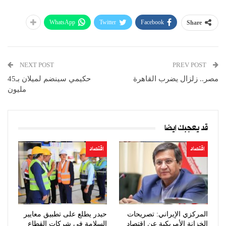
WhatsApp
Twitter
Facebook
Share
NEXT POST
PREV POST
مصر.. زلزال يضرب القاهرة
حكيمي سينضم لميلان بـ45
مليون
قد يعجبك ايضا
اقتصاد
اقتصاد
المركزي الإيراني: تصريحات
حيدر يطلع على تطبيق معايير
الخزانة الأمريكية عن اقتصاد
السلامة في شركات القطاع