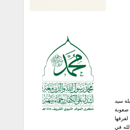
لة سيد
 صعوبة
لفرقها
لله في