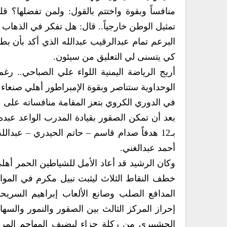
منافساً وبقوة واختتم بالقول: ولمن تفضلها؟ ق
تمثيل الوطن خارجياً.. قال: هل تفكر في الذهاب
البرعم تمام عبدالرقيب عبدالله الذي أكد بأن بط
كي يتسنى لي التعليق من سيئون.
أريج الرياضة اليمنية اللواء علي الصباحي.. رغ
الوحداوية ستناصر وبقوة الإمبراطور أهلي صنعاء 
في الدوري الكروي بتعز المقامة منافساته على م
بعد أن تمكن الصقور بقيادة المدرب الواعد عب
بـ12 هدفاً صدام قاسم – حاتم الحيدري – عب
أحمد عبدالغني.
وكان الرشيد قد أعاد الأمل للشياطين الحمر أهلي
خطف النقاط الثلاث ليثبت نبيل مكرم في الموا
المدافع الصلب وصانع الألعاب إبراهيم السريحي
إحراز المركز الثالث بين الصقور والنمور والس
الحشيبري من ركلة جزاء ليضيف المهاجم المرع