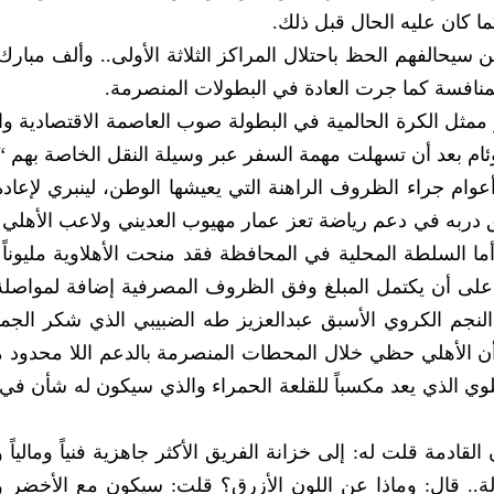
 كان عليه الحال قبل ذلك.
من سيحالفهم الحظ باحتلال المراكز الثلاثة الأولى.. وألف مبار
المنافسة كما جرت العادة في البطولات المنصرمة.
ز ممثل الكرة الحالمية في البطولة صوب العاصمة الاقتصادية وال
م بعد أن تسهلت مهمة السفر عبر وسيلة النقل الخاصة بهم “
م جراء الظروف الراهنة التي يعيشها الوطن، لينبري لإعادة
دربه في دعم رياضة تعز عمار مهيوب العديني ولاعب الأهلي 
أما السلطة المحلية في المحافظة فقد منحت الأهلاوية مليونا
على أن يكتمل المبلغ وفق الظروف المصرفية إضافة لمواصلة
لنجم الكروي الأسبق عبدالعزيز طه الضبيبي الذي شكر الجم
أن الأهلي حظي خلال المحطات المنصرمة بالدعم اللا محدود 
صلوي الذي يعد مكسباً للقلعة الحمراء والذي سيكون له شأن ف
ادمة قلت له: إلى خزانة الفريق الأكثر جاهزية فنياً ومالياً وإد
ة.. قال: وماذا عن اللون الأزرق؟ قلت: سيكون مع الأخضر و