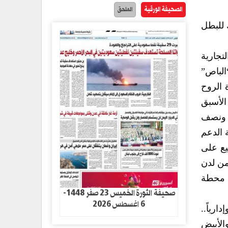
الصحيفة الورقية
الملحق
ك للبطل
تجارية
الباص”
 الروح
الأسبق
ً ونصف
 الدعم
يع على
من لدن
ي محطة
صحيفة الثورة الخميس 23 صفر 1448-
6 اغسطس 2026
ارياً..
الأبيض