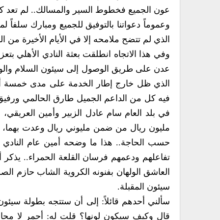
عون الجميع فخطوط السير والمسالك.. لم تعد كما
وعموماً دعواتنا بالتوفيق للجميع ومبارك سلفاً ل
الذي لم تتضح ملامحه إلا في الأيام الأخيرة من 
وفي هذا الاتجاه انطلقت بعثة النادي الأهلي بتع
عدن على طريق الوصول إلى سيئون السلام والوئا
الذي ظل خارج إطار الخدمة على مدى خمسة أعوا
فيه كل من الداعم الجميل طارق الحالمي ورفيق 
في بلد العام سام عادل الزبير وأمين العريقي، 
مليون ريال من ضمن مليوني ريال وعدت بهما، 
حسب الحاجة.. هذا ما وضحه أمين عام النادي ا
تفاعلهم ودعمهم فرسان القلعة الحمراء.. يذكر 
العاشق الولهان بفنونه الكروية الشاب حازم ال
سيئون المقبلة.
سألني أحدهم قائلاً: إلى أن ستتجه بطولة سيئون الق
قال وكيف سيكون لونها؟ قلت له: أحمر لا محال