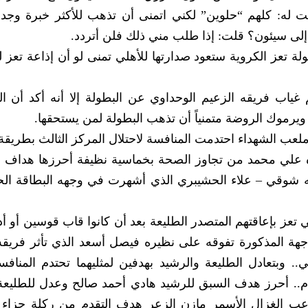
لت له: كلهم “حلوين” لكني اتمنى أن تذهب للأكثر خبرة وجد
 إلى سيئون؟ قلت: إذا طلب مني ذلك فلن أتردد.
ولة تعز الكروية ستعود صدارتها للأهلي تمنى لو أن إذاعة تعز ل
م غياب فريقه الزعيم الوحداوي عن البطولة إلا أنه أكد أن ال
ويرموك الروضة متمنياً أن تذهب البطولة لمن يستحقها.
لعب الشهداء احتدمت المنافسة لاحتلال المركز الثالث بطريقة
ده علي محمد من تجاوز الصحة بخماسية نظيفة أحرزها هداف ا
دالله شوقي – علاء الحشيبري الذي أشهرت في وجهه البطاقة الح
 تعز بإعاقتهم المتصدر الطليعة بعد أن كانوا قاب قوسين أو أ
جهة المذكورة تفوقه على نظيره فيصل أسعد الذي تأثر فريقه
.. وبتعادل الطليعة والرشيد بهدفين لمثليهما تحتدم المناف
هام.. أحرز هدف السبق للرشيد هادي أحمد صالح وعدل للطليع
ب الغزال الأسمر مازن الزعر هدف التقدم من ركلة جزاء 