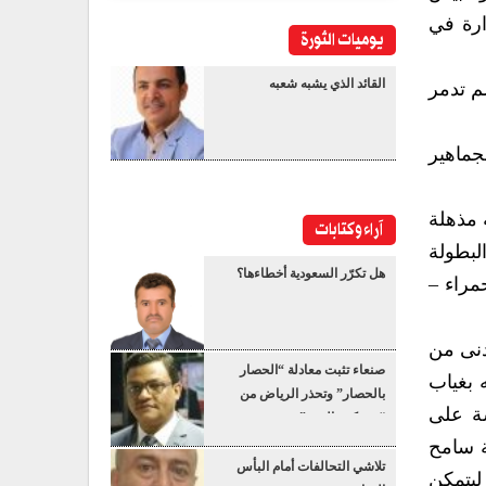
ارة في
يوميات الثورة
القائد الذي يشبه شعبه
م تدمر
جماهير
 مذهلة
آراء وكتابات
لبطولة
هل تكرّر السعودية أخطاءها؟
مراء –
دنى من
صنعاء تثبت معادلة “الحصار
 بغياب
بالحصار” وتحذر الرياض من
سة على
“عسكرة البحر”
ة سامح
تلاشي التحالفات أمام البأس
ليتمكن