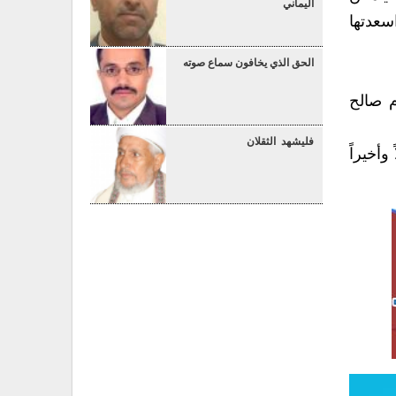
اليماني
سعدتها
الحق الذي يخافون سماع صوته
م صالح
فليشهد الثقلان
أخيراً