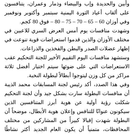
وأبين والحديدة وإب والبيضاء وذمار وعمران، يتنافسون
على ألقاب أعياد الثورة اليمنية سبتمبر وأكتوبر ونوفمبر
وفي أوزان 60 – 65 – 70 – 75 – 80 – فوق 80 كجم.
وشهدت منافسات يوم أمس العرض السري للاعبين في
مختلف الأوزان والذين قدموا استعراضات قوية تنوعت في
إظهار عضلات الصدر والبطن والفخذين والذراعات.
وستشهد منافسات اليوم التقييم الأخير للجنة التحكيم عقب
الاستعراضات التي على ضوئها سيتم اختيار أفضل ثلاثة
مراكز من كل وزن ليتوجوا أبطالاً لبطولة النخبة.
وفي هذا الصدد، أكد رئيس لجنة المسابقات محمد الذيبة
أن منافسات البطولة سارت بشكل جيد وأن لجنة التحكيم
شكلت رؤية أولية عن هوية أبرز المتنافسين الذين
سيكونون عنوانًا للتنافس وإعلان هوية الأبطال، موضحاً أن
البطولة شهدت إقبالا كبيراً من المشاركين من مختلف
المحافظات، متمنياً أن يكون العام الجديد أكثر نشاطًا