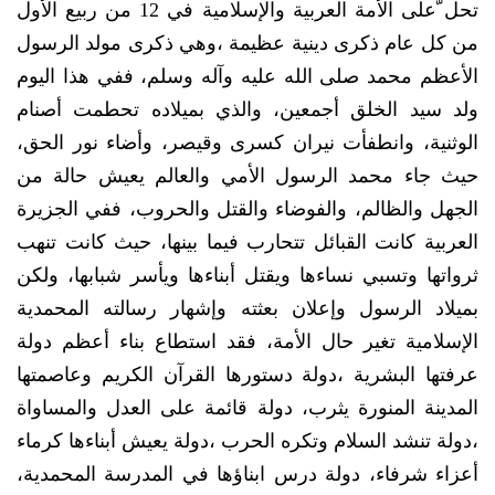
تحل ّعلى الأمة العربية والإسلامية في 12 من ربيع الأول
من كل عام ذكرى دينية عظيمة ،وهي ذكرى مولد الرسول
الأعظم محمد صلى الله عليه وآله وسلم، ففي هذا اليوم
ولد سيد الخلق أجمعين، والذي بميلاده تحطمت أصنام
الوثنية، وانطفأت نيران كسرى وقيصر، وأضاء نور الحق،
حيث جاء محمد الرسول الأمي والعالم يعيش حالة من
الجهل والظالم، والفوضاء والقتل والحروب، ففي الجزيرة
العربية كانت القبائل تتحارب فيما بينها، حيث كانت تنهب
ثرواتها وتسبي نساءها ويقتل أبناءها ويأسر شبابها، ولكن
بميلاد الرسول وإعلان بعثته وإشهار رسالته المحمدية
الإسلامية تغير حال الأمة، فقد استطاع بناء أعظم دولة
عرفتها البشرية ،دولة دستورها القرآن الكريم وعاصمتها
المدينة المنورة يثرب، دولة قائمة على العدل والمساواة
،دولة تنشد السلام وتكره الحرب ،دولة يعيش أبناءها كرماء
أعزاء شرفاء، دولة درس ابناؤها في المدرسة المحمدية،