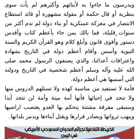
ويدرسون ما جاءوا به لأبنائهم وأكثرهم لم يأت سوى
بنظرية أو قال حكمة أو مقولة مشهورة أو قائد استطاع
الانتصار في معركة عسكرية أو بناء دولة لم تدم أكثر من
سنوات ٍقليلة، فما بالك بمن جاء بأعظم كتاب وأقدس
دستور وأقوى قانون وأبلغ كلام وهو القرآن الكريم والسنة
النبوية وأسس وأقام أعظم دولة في التاريخ بشهادة
واعترافات أعدائنا، والذي يصنفون الرسول محمد صلى
الله عليه وآله وسلم أعظم شخصية في التاريخ ودولته
التي أسسها هي أعظم دولة.
فأمة لا تستفيد من مناسبة كهذه ولا تستلهم الدروس منها
ولا تتحد في إحيائها فأنها أمة ميتة وأمة لن تتحد أبدا
وستبقى مفرقة مشتتة يتحكم بها العدو يغتصب اراضيها
وينهب ثرواتها ويصادر قرارها ويقتل أبناءها ويدمر بلدانها.