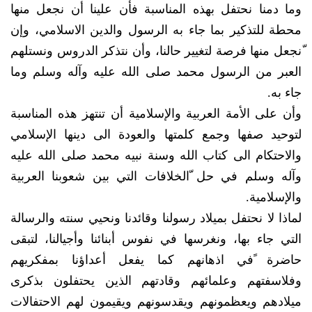
وما دمنا نحتفل بهذه المناسبة فأن علينا أن نجعل منها
محطة للتذكير بما جاء به الرسول والدين الاسلامي، وإن
ّنجعل منها فرصة لتغيير حالنا، وأن نتذكر الدروس ونستلهم
العبر من الرسول محمد صلى الله عليه وآله وسلم وما
جاء به.
وأن على الأمة العربية والإسلامية أن تنتهز هذه المناسبة
لتوحيد صفها وجمع كلمتها والعودة الى دينها الإسلامي
والاحتكام الى كتاب الله وسنة نبيه محمد صلى الله عليه
وآله وسلم في حل ّالخلافات التي بين شعوبنا العربية
والإسلامية.
لماذا لا نحتفل بميلاد رسولنا وقائدنا ونحيي سنته والرسالة
التي جاء بها، ونغرسها في نفوس أبنائنا وأجيالنا، لتبقى
حاضرة ًفي اذهانهم كما يفعل أعداؤنا بمفكريهم
وفلاسفتهم وعلمائهم وقادتهم الذين يحتفلون بذكرى
ميلادهم ويعظمونهم ويقدسونهم ويقيمون لهم الاحتفالات